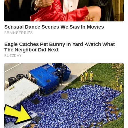
Tags:
mohan lal
prithiraj sukumaran
empuran