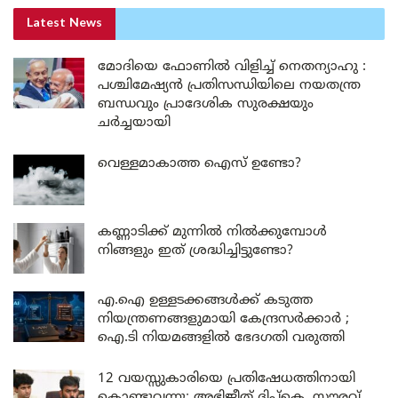
Latest News
മോദിയെ ഫോണിൽ വിളിച്ച് നെതന്യാഹു :
പശ്ചിമേഷ്യൻ പ്രതിസന്ധിയിലെ നയതന്ത്ര
ബന്ധവും പ്രാദേശിക സുരക്ഷയും
ചർച്ചയായി
വെള്ളമാകാത്ത ഐസ് ഉണ്ടോ?
കണ്ണാടിക്ക് മുന്നിൽ നിൽക്കുമ്പോൾ
നിങ്ങളും ഇത് ശ്രദ്ധിച്ചിട്ടുണ്ടോ?
എ.ഐ ഉള്ളടക്കങ്ങൾക്ക് കടുത്ത
നിയന്ത്രണങ്ങളുമായി കേന്ദ്രസർക്കാർ ;
ഐ.ടി നിയമങ്ങളിൽ ഭേദഗതി വരുത്തി
12 വയസ്സുകാരിയെ പ്രതിഷേധത്തിനായി
കൊണ്ടുവന്നു; അഭിജീത് ദിപ്കെ, സൗരവ്