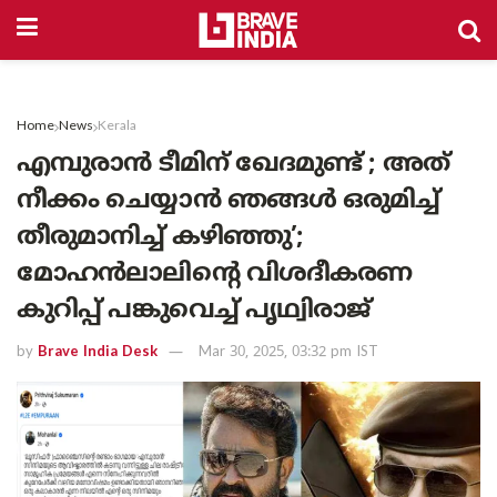
Home
News
Kerala
എമ്പുരാൻ ടീമിന് ഖേദമുണ്ട് ; അത്
നീക്കം ചെയ്യാൻ ഞങ്ങൾ ഒരുമിച്ച്
തീരുമാനിച്ച് കഴിഞ്ഞു’;
മോഹൻലാലിന്റെ വിശദീകരണ
കുറിപ്പ് പങ്കുവെച്ച് പൃഥ്വിരാജ്
by
Brave India Desk
Mar 30, 2025, 03:32 pm IST