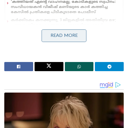
‘കത്തിയത് എന്റെ വാഹനമല്ല, കോടികളുടെ സ്വപ്നം:
സംവിധായകൻ വിജീഷ് മണിയുടെ കാർ കത്തിച്ച
കേസിൽ പ്രതികളെ പിടികൂടാതെ പോലീസ്
കർക്കിടകം കനക്കുന്നു, 3 ജില്ലകളിൽ അതിതീവ്ര മഴ;
പത്തനംതിട്ടയും കോട്ടയവും ഇടുക്കിയും റെഡ്
അലർട്ടിൽ!’: വരും മണിക്കൂറുകളിൽ പ്രളയസാധ്യത
READ MORE
ഫേസ്ബുക്ക് പോസ്റ്റിന്റെ പൂർണരൂപം
ലൂസിഫർ’ ഫ്രാഞ്ചൈസിന്റെ രണ്ടാം ഭാഗമായ
‘എമ്പുരാൻ’ സിനിമയുടെ ആവിഷ്‌കാരത്തിൽ കടന്നു
വന്നിട്ടുള്ള ചില രാഷ്ട്രീയ-സാമൂഹിക പ്രമേയങ്ങൾ
എന്നെ സ്നേഹിക്കുന്നവരിൽ കുറേപേർക്ക് വലിയ
മനോവിഷമം ഉണ്ടാക്കിയതായി ഞാനറിഞ്ഞു. ഒരു
കലാകാരൻ എന്ന നിലയിൽ എന്റെ ഒരു സിനിമയും
ഏതെങ്കിലും രാഷ്ട്രീയ പ്രസ്ഥാനത്തോടോ,
ആശയത്തോടോ, മതവിഭാഗത്തോടോ വിദ്വേഷം