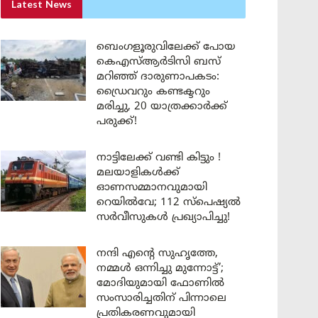
Latest News
ബെംഗളൂരുവിലേക്ക് പോയ
കെഎസ്ആർടിസി ബസ്
മറിഞ്ഞ് ദാരുണാപകടം:
ഡ്രൈവറും കണ്ടക്ടറും
മരിച്ചു, 20 യാത്രക്കാർക്ക്
പരുക്ക്!
നാട്ടിലേക്ക് വണ്ടി കിട്ടും !
മലയാളികൾക്ക്
ഓണസമ്മാനവുമായി
റെയിൽവേ; 112 സ്പെഷ്യൽ
സർവീസുകൾ പ്രഖ്യാപിച്ചു!
നന്ദി എൻ്റെ സുഹൃത്തേ,
നമ്മൾ ഒന്നിച്ചു മുന്നോട്ട്’;
മോദിയുമായി ഫോണിൽ
സംസാരിച്ചതിന് പിന്നാലെ
പ്രതികരണവുമായി