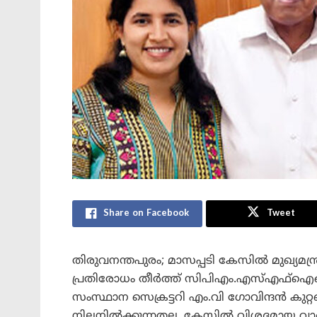
Share on Facebook
Tweet
തിരുവനന്തപുരം; മാസപ്പടി കേസിൽ മുഖ്യമന്
പ്രതിരോധം തീർത്ത് സിപിഎം.എസ്എഫ്‌ഐഒ 
സംസ്ഥാന സെക്രട്ടറി എം.വി ഗോവിന്ദൻ കു
നിലനിൽക്കുന്നതല്ല. കേസിൽ വിശദമായ വാ