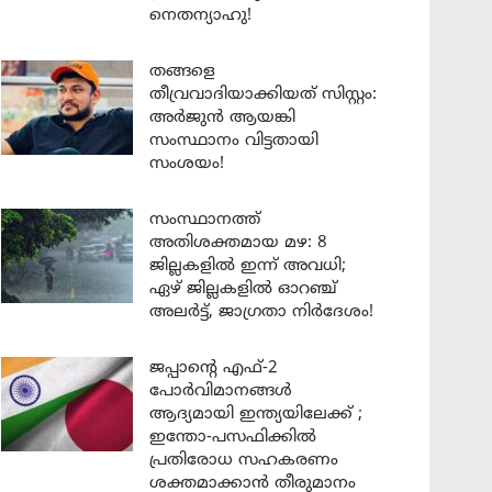
നെതന്യാഹു!
തങ്ങളെ
തീവ്രവാദിയാക്കിയത് സിസ്റ്റം:
അർജുൻ ആയങ്കി
സംസ്ഥാനം വിട്ടതായി
സംശയം!
സംസ്ഥാനത്ത്
അതിശക്തമായ മഴ: 8
ജില്ലകളിൽ ഇന്ന് അവധി;
ഏഴ് ജില്ലകളിൽ ഓറഞ്ച്
അലർട്ട്, ജാഗ്രതാ നിർദേശം!
ജപ്പാന്റെ എഫ്-2
പോർവിമാനങ്ങൾ
ആദ്യമായി ഇന്ത്യയിലേക്ക് ;
ഇന്തോ-പസഫിക്കിൽ
പ്രതിരോധ സഹകരണം
ശക്തമാക്കാൻ തീരുമാനം