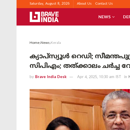
Saturday, August 8, 2026
About Us
Contact Us
NEWS
DE
Home
News
Kerala
ക്യാപ്‌സ്യൂൾ റെഡി; സീമന്തപുത
സിപിഎം; തത്ക്കാലം ചർച്ച വേ
by
Brave India Desk
Apr 4, 2025, 10:30 am IST
in