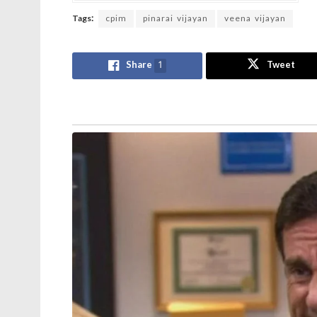
Tags:
cpim
pinarai vijayan
veena vijayan
Share
1
Tweet