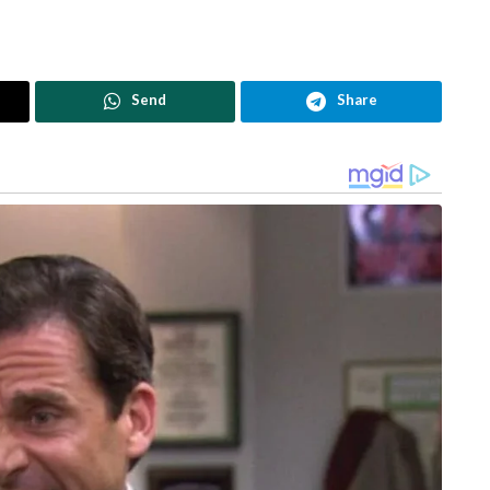
Send
Share