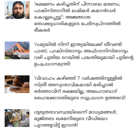
‘ഭക്ഷണം കഴിച്ചതിന് പിന്നാലെ മരണം;
പാകിസ്താനിൽ ലഷ്കർ കമാൻഡർ
കൊല്ലപ്പെട്ടു!’: അജ്ഞാത
തോക്കുധാരികളുടെ പേടിസ്വപ്നത്തിൽ
ഭീകരർ
‘റഷ്യയിൽ നിന്ന് ഇന്ത്യയിലേക്ക് തീവണ്ടി
പാത!; പാകിസ്താനും അഫ്ഗാനിസ്താനും
വഴി പുതിയ റെയിൽ പദ്ധതിയുമായി പുടിന്റെ
ഉപപ്രധാനമന്ത്രി!
‘വിവാഹം കഴിഞ്ഞ് 7 വർഷത്തിനുള്ളിൽ
സ്ത്രീ അസ്വാഭാവികമായി മരിച്ചാൽ
ഭർത്താവിന് രക്ഷയില്ല; അലഹാബാദ്
ഹൈക്കോടതിയുടെ സുപ്രധാന ഉത്തരവ്!
ഗുരുതരാവസ്ഥയിലെന്ന് മാധ്യമങ്ങൾ;
മുജ്തബ ഖമേനിയുടെ വീഡിയോ
പുറത്തുവിട്ട് ഇറാൻ!