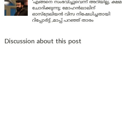
‘എങ്ങനെ സംഭവിച്ചുവെന്ന് അറിയില്ല, ക്ഷമ
ചോദിക്കുന്നു; മോഹൻലാലിന്
ഓസ്ട്രേലിയൻ വിസ നിഷേധിച്ചതായി
റിപ്പോർട്ട് ,മാപ്പ് പറഞ്ഞ് താരം
Discussion about this post