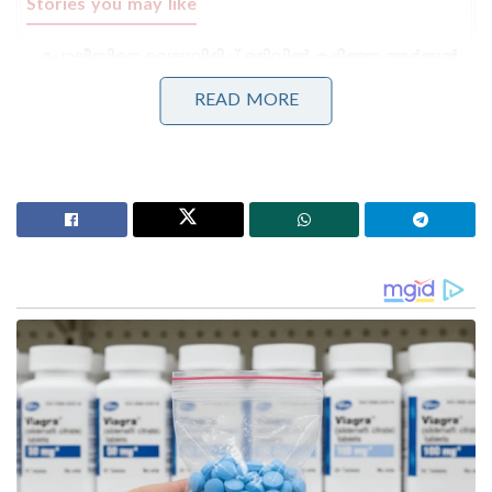
Stories you may like
പോലീസിനെ വെല്ലുവിളിച്ച് ഒളിവിൽ കഴിഞ്ഞ അർജുൻ
ആയങ്കി ഒടുവിൽ വലയിൽ; കണ്ണൂരിലെ
അപാർട്മെന്റിൽ നിന്ന് പൊക്കിയത് നാടകീയമായി!
READ MORE
പാർട്ടിക്ക് വേണ്ടി പ്രതികരിച്ചതിനാണ് കള്ളക്കേസിൽ
ജയിലിൽ അടയ്ക്കപ്പെട്ടത്, പിന്തുണ വേണ്ട, പിന്നിൽ
നിന്ന് കുത്തരുത്; ജയരാജനെതിരെ ആഞ്ഞടിച്ച്
അർജുൻ ആയങ്കി
അതേസമയം അസ്മയെ വീട്ടിൽ വച്ച്
പ്രസവിക്കുന്നതിന് മനപൂർവം നിർബന്ധിച്ചുവെന്നാണ്
സിറാജ്ജുദ്ദിനെതിരായ കുറ്റം. പ്രസവത്തിൽ അസ്മ
മരിച്ചതിനാൽ നരഹത്യയും പിന്നീട് തെളിവ്
നശിപ്പിച്ചതിനാൽ ഈ കുറ്റവും സിറാജുദ്ദീനെതിരെ
ചുമത്തിയിട്ടുണ്ട്. യുവതിയുടെ മരണം അതി
ദാരുണമെന്നാണ് പോസ്റ്റ്‌മോർട്ടം റിപ്പോർട്ട്
വ്യക്തമാക്കുന്നത്. പ്രസവശേഷം വൈദ്യസഹായം
ലഭിക്കാതെ രക്തം വാർന്നാണ് യുവതി മരിച്ചതെന്നാണ്