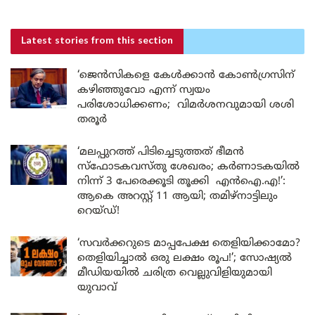
Latest stories
from this section
‘ജെൻസികളെ കേൾക്കാൻ കോൺഗ്രസിന്
കഴിഞ്ഞുവോ എന്ന് സ്വയം
പരിശോധിക്കണം; വിമർശനവുമായി ശശി
തരൂർ
‘മലപ്പുറത്ത് പിടിച്ചെടുത്തത് ഭീമൻ
സ്ഫോടകവസ്തു ശേഖരം; കർണാടകയിൽ
നിന്ന് 3 പേരെക്കൂടി തൂക്കി എൻഐ.എ!’:
ആകെ അറസ്റ്റ് 11 ആയി; തമിഴ്‌നാട്ടിലും
റെയ്ഡ്!
‘സവർക്കറുടെ മാപ്പപേക്ഷ തെളിയിക്കാമോ?
തെളിയിച്ചാൽ ഒരു ലക്ഷം രൂപ!’; സോഷ്യൽ
മീഡിയയിൽ ചരിത്ര വെല്ലുവിളിയുമായി
യുവാവ്