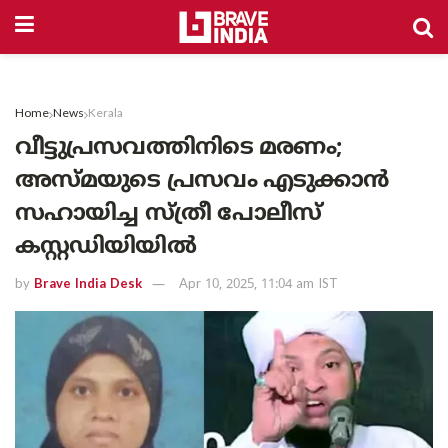
Home
News
Kerala
വീട്ടുപ്രസവത്തിനിടെ മരണം;
അസ്മയുടെ പ്രസവം എടുക്കാൻ
സഹായിച്ച സ്ത്രീ പോലീസ്
കസ്റ്റഡിയിയിൽ
by
Brave India Desk
Apr 10, 2025, 11:04 am IST