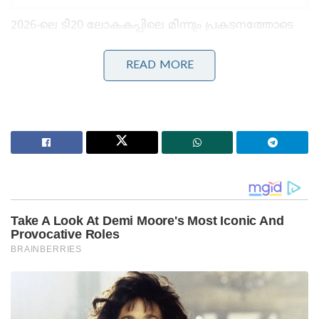
2026-ലെ ടി20 ലോകകപ്പിലെ മിന്നും പ്രകടനത്തോടെ
‘പ്ലെയർ ഓഫ് ദി ടൂർണമെന്റ്’ പുരസ്കാരം
സ്വന്തമാക്കിയ സഞ്ജു സാംസൺ, അടുത്ത രണ്ട് മൂന്ന്
READ MORE
വർഷത്തിനുള്ളിൽ ഇന്ത്യൻ ടി20 ടീമിന്റെ
നായകസ്ഥാനം ഏറ്റെടുക്കാൻ സാധ്യതയേറിയെന്ന്
രവി ശാസ്ത്രി നിരീക്ഷിക്കുന്നു. ഐസിസി റിവ്യൂവിൽ
സംസാരിക്കവെയാണ് ശാസ്ത്രി തന്റെ നിലപാട്
വ്യക്തമാക്കിയത്.
“നിലവിലെ ക്യാപ്റ്റൻ സൂര്യകുമാർ യാദവിന് 2028-ലെ
അടുത്ത ടി20 ലോകകപ്പാകുമ്പോഴേക്കും 37
വയസ്സാകും. അതിനാൽ തന്നെ ഇന്ത്യ ഒരു പുതിയ
ക്യാപ്റ്റനെ കണ്ടെത്തേണ്ടി വരും. അവിടെ
സഞ്ജുവിനാണ് ഒന്നാം സ്ഥാനം. ഐപിഎല്ലിൽ
രാജസ്ഥാൻ റോയൽസിനെ അഞ്ച് സീസണുകളിൽ
നയിക്കുകയും 2022-ൽ അവരെ ഫൈനലിൽ
എത്തിക്കുകയും ചെയ്ത സഞ്ജുവിന് മികച്ച