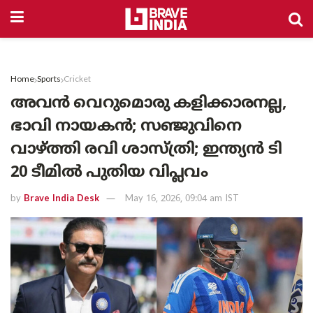
Home
Sports
Cricket
അവൻ വെറുമൊരു കളിക്കാരനല്ല,
ഭാവി നായകൻ; സഞ്ജുവിനെ
വാഴ്ത്തി രവി ശാസ്ത്രി; ഇന്ത്യൻ ടി
20 ടീമിൽ പുതിയ വിപ്ലവം
by
Brave India Desk
May 16, 2026, 09:04 am IST