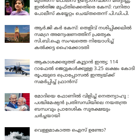
മുതിർന്ന പോലീസ് ഉദ്യോഗസ്ഥനെ മർദ്ദിച്ചു,
ഇൽതിജ മുഫ്തിക്കെതിരെ കേസ്: വനിതാ
പോലീസ് കയ്യേറ്റം ചെയ്തതെന്ന് പി.ഡി.പി.
ആർ.ജി കർ കേസ്: തെളിവ് നശിപ്പിക്കലിൽ
സമഗ്ര അന്വേഷണത്തിന് പ്രത്യേക
സി.ബി.ഐ സംഘത്തെ നിയോഗിച്ച്
കൽക്കട്ട ഹൈക്കോടതി
ആകാശക്കരുത്ത് കൂട്ടാൻ ഇന്ത്യ; 114
റാഫേൽ ജെറ്റുകൾക്കുള്ള 3.25 ലക്ഷം കോടി
രൂപയുടെ പ്രൊപ്പോസൽ ഇന്ത്യയ്ക്ക്
സമർപ്പിച്ച് ഫ്രാൻസ്
മോദിയെ ഫോണിൽ വിളിച്ച് നെതന്യാഹു :
പശ്ചിമേഷ്യൻ പ്രതിസന്ധിയിലെ നയതന്ത്ര
ബന്ധവും പ്രാദേശിക സുരക്ഷയും
ചർച്ചയായി
വെള്ളമാകാത്ത ഐസ് ഉണ്ടോ?