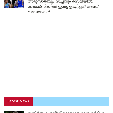
അരുന്ധതിയും സച്ചിനും സെമിയിൽ,
ബോക്സിംഗിൽ ഇന്ത്യ ഉറപ്പിച്ചത് അഞ്ച്
മെഡലുകൾ
Latest News