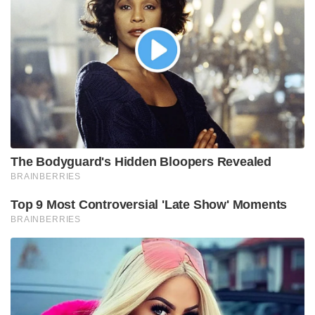
ലീഡർഷിപ്പ് പരിചയസമ്പത്തുണ്ട്. ക്വാർട്ടർ ഫൈനൽ,
സെമി ഫൈനൽ, ഫൈനൽ തുടങ്ങിയ നിർണ്ണായക
മത്സരങ്ങളിൽ ഇന്ത്യയെ ഒറ്റയ്ക്ക് വിജയത്തിലേക്ക്
നയിച്ചത് സഞ്ജുവാണ്. ആ ലോകകപ്പ് പ്രകടനത്തിന്
ശേഷം സഞ്ജുവിന്റെ ബാറ്റിംഗിലെ പക്വതയും
സ്ഥിരതയും പുതിയ തലത്തിലാണ്.” അദ്ദേഹം
പറഞ്ഞു.
സഞ്ജുവിന്റെ കളിയിലെ സ്ഥിരതയില്ലായ്മയെക്കുറിച്ച്
വർഷങ്ങളായി ഉയർന്നുകേട്ടിരുന്ന എല്ലാ
ചോദ്യങ്ങൾക്കും താരം ബാറ്റ് കൊണ്ട് മറുപടി
നൽകിക്കഴിഞ്ഞുവെന്നും ശാസ്ത്രി കൂട്ടിച്ചേർത്തു. രവി
ശാസ്ത്രിയെപ്പോലെയുള്ള മുതിർന്ന ക്രിക്കറ്റ്
പണ്ഡിതന്മാരുടെ പിന്തുണ സഞ്ജു സാംസൺ എന്ന
താരത്തിന്റെ അന്താരാഷ്ട്ര തലത്തിലുള്ള മൂല്യം
എത്രത്തോളം ഉയർന്നുവെന്ന് കാണിക്കുന്നു.