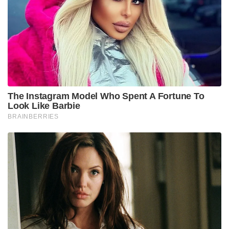
Tags:
sanju samson
ravi shasthri
CSK
ipl 2026