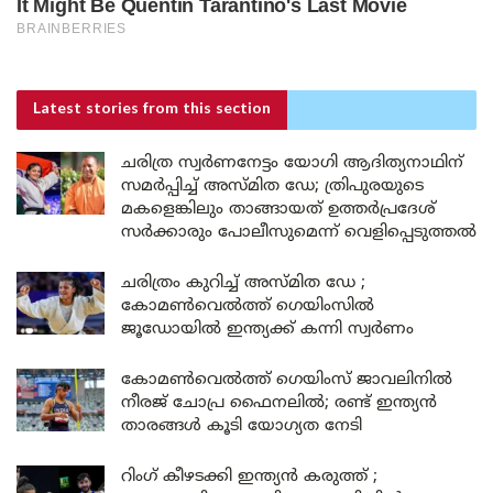
Latest stories
from this section
ചരിത്ര സ്വർണനേട്ടം യോഗി ആദിത്യനാഥിന്
സമർപ്പിച്ച് അസ്മിത ഡേ; ത്രിപുരയുടെ
മകളെങ്കിലും താങ്ങായത് ഉത്തർപ്രദേശ്
സർക്കാരും പോലീസുമെന്ന് വെളിപ്പെടുത്തൽ
ചരിത്രം കുറിച്ച് അസ്മിത ഡേ ;
കോമൺവെൽത്ത് ഗെയിംസിൽ
ജൂഡോയിൽ ഇന്ത്യക്ക് കന്നി സ്വർണം
കോമൺവെൽത്ത് ഗെയിംസ് ജാവലിനിൽ
നീരജ് ചോപ്ര ഫൈനലിൽ; രണ്ട് ഇന്ത്യൻ
താരങ്ങൾ കൂടി യോഗ്യത നേടി
റിംഗ് കീഴടക്കി ഇന്ത്യൻ കരുത്ത് ;