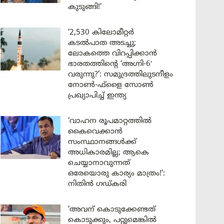
കുടുങ്ങി!’
‘2,530 കിലോമീറ്റർ
കടൽപാത അടച്ചു;
ലോകത്തെ വിറപ്പിക്കാൻ
ഭാരതത്തിന്റെ ‘അഗ്നി-6′
വരുന്നു?’: സമുദ്രത്തിലുടനീളം
നോൺ-ഫ്ളൈ സോൺ
പ്രഖ്യാപിച്ച് ഇന്ത്യ
‘വാഹന രൂപമാറ്റത്തിൽ
കൈവെക്കാൻ
സംസ്ഥാനങ്ങൾക്ക്
അധികാരമില്ല; ആകെ
ചെയ്യാനാവുന്നത്
ഒരേയൊരു കാര്യം മാത്രം!’:
നിതിൻ ഗഡ്കരി
‘അവന് കൊടുക്കേണ്ടത്
കൊടുക്കും, പറ്റുമെങ്കിൽ