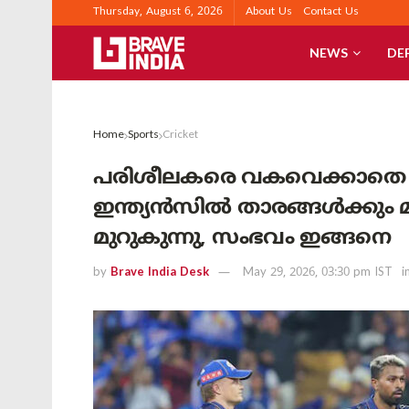
Thursday, August 6, 2026
About Us
Contact Us
NEWS
DE
Home
Sports
Cricket
പരിശീലകരെ വകവെക്കാതെ 
ഇന്ത്യൻസിൽ താരങ്ങൾക്കും മ
മുറുകുന്നു, സംഭവം ഇങ്ങനെ
by
Brave India Desk
May 29, 2026, 03:30 pm IST
i