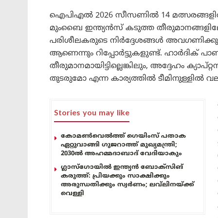
ഐപിഎൽ 2026 സീസണിൽ 14 മത്സരങ്ങളിൽ ന
മുംബൈ ഇന്ത്യൻസ് കടുത്ത തീരുമാനങ്ങളിലേ
പരിശീലകരുടെ നിർദ്ദേശങ്ങൾ അവഗണിക്കുന
ആണെന്നും റിപ്പോർട്ടുകളുണ്ട്. ഹാർദിക് പാണ്
തീരുമാനമായിട്ടില്ലെങ്കിലും, അദ്ദേഹം ക്യ
തുടരുമോ എന്ന കാര്യത്തിൽ ടീമിനുള്ളിൽ വലി
Stories you may like
കോമൺവെൽത്ത് ഗെയിംസ് പതാക
ഏറ്റുവാങ്ങി ഗുജറാത്ത് മുഖ്യമന്ത്രി;
2030ൽ അഹമ്മദാബാദ് വേദിയാകും
ഗ്ലാസ്‌ഗോയിൽ ഇന്ത്യൻ ബോക്സിങ്
കരുത്ത്: പ്രിയക്കും സാക്ഷിക്കും
അരുന്ധതിക്കും സ്വർണം; ലവ്‌ലിനയ്ക്ക്
വെള്ളി