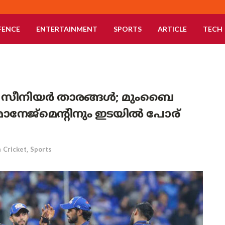
FENCE
ENTERTAINMENT
SPORTS
ARTICLE
TECH
സീനിയർ താരങ്ങൾ; മുംബൈ
ാനേജ്‌മെന്റിനും ഇടയിൽ പോര്
n
Cricket
,
Sports