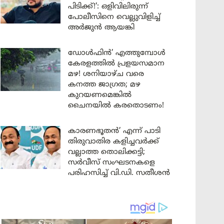
പിടിക്ക്!’: ഒളിവിലിരുന്ന്
പോലീസിനെ വെല്ലുവിളിച്ച്
അർജുൻ ആയങ്കി
ഡോൾഫിൻ’ എത്തുമ്പോൾ
കേരളത്തിൽ പ്രളയസമാന
മഴ! ശനിയാഴ്ച വരെ
കനത്ത ജാഗ്രത; മഴ
കുറയണമെങ്കിൽ
ചൈനയിൽ കരതൊടണം!
കാരണഭൂതൻ’ എന്ന് പാടി
തിരുവാതിര കളിച്ചവർക്ക്
വല്ലാത്ത തൊലിക്കട്ടി;
സർവീസ് സംഘടനകളെ
പരിഹസിച്ച് വി.ഡി. സതീശൻ