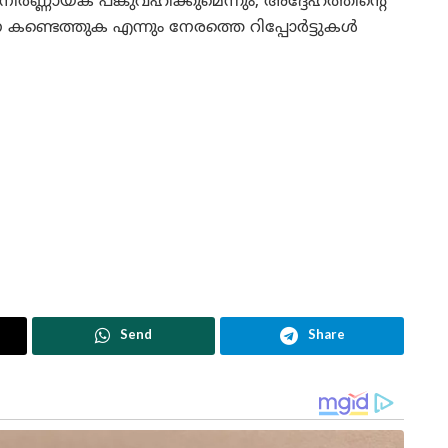
നിർണ്ണായക പങ്കുവഹിക്കുമെന്നും, അദ്ദേഹത്തിന്റെ
്ടെത്തുക എന്നും നേരത്തെ റിപ്പോർട്ടുകൾ
Send
Share