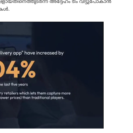
വഷളായതിനെത്തുടർന്ന് അദ്ദേഹം ടീം വിട്ടുപോകാൻ
ുകൾ.