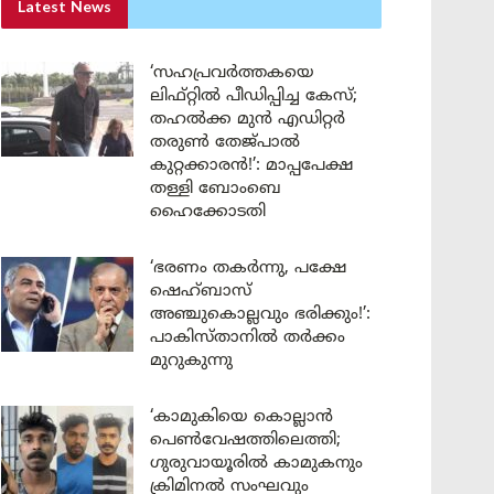
Latest News
‘സഹപ്രവർത്തകയെ
ലിഫ്റ്റിൽ പീഡിപ്പിച്ച കേസ്;
തഹൽക്ക മുൻ എഡിറ്റർ
തരുൺ തേജ്പാൽ
കുറ്റക്കാരൻ!’: മാപ്പപേക്ഷ
തള്ളി ബോംബെ
ഹൈക്കോടതി
‘ഭരണം തകർന്നു, പക്ഷേ
ഷെഹ്ബാസ്
അഞ്ചുകൊല്ലവും ഭരിക്കും!’:
പാകിസ്താനിൽ തർക്കം
മുറുകുന്നു
‘കാമുകിയെ കൊല്ലാൻ
പെൺവേഷത്തിലെത്തി;
ഗുരുവായൂരിൽ കാമുകനും
ക്രിമിനൽ സംഘവും