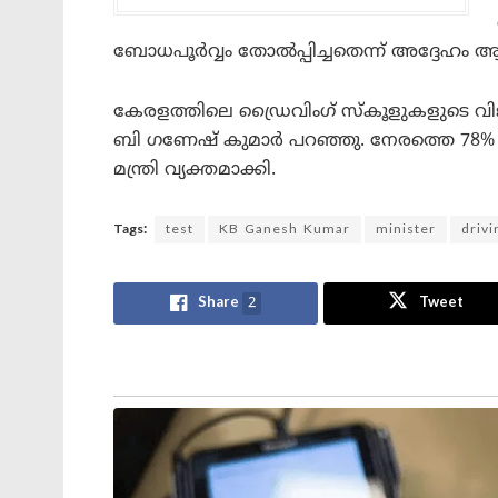
ബോധപൂർവ്വം തോൽപ്പിച്ചതെന്ന് അദ്ദേഹം ആ
കേരളത്തിലെ ഡ്രൈവിംഗ് സ്‌കൂളുകളുടെ വ
ബി ഗണേഷ് കുമാർ പറഞ്ഞു. നേരത്തെ 78%
മന്ത്രി വ്യക്തമാക്കി.
Tags:
test
KB Ganesh Kumar
minister
drivi
Share
2
Tweet