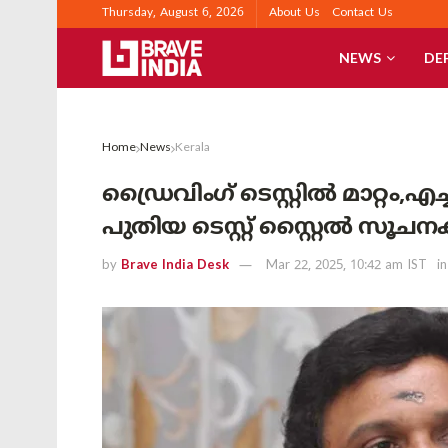
Thursday, August 6, 2026
About Us
Contact Us
NEWS
DE
Home
News
Kerala
ഡ്രൈവിംഗ് ടെസ്റ്റിൽ മാറ്റം,എച്ച
പുതിയ ടെസ്റ്റ് സ്റ്റൈൽ സൂ
by
Brave India Desk
Mar 22, 2025, 10:42 am IST
in