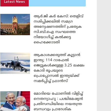
Latest News
ആർ.ജി കർ കേസ്: തെളിവ്
നശിപ്പിക്കലിൽ സമഗ്ര
അന്വേഷണത്തിന് പ്രത്യേക
സി.ബി.ഐ സംഘത്തെ
നിയോഗിച്ച് കൽക്കട്ട
ഹൈക്കോടതി
ആകാശക്കരുത്ത് കൂട്ടാൻ
ഇന്ത്യ; 114 റാഫേൽ
ജെറ്റുകൾക്കുള്ള 3.25 ലക്ഷം
കോടി രൂപയുടെ
പ്രൊപ്പോസൽ ഇന്ത്യയ്ക്ക്
സമർപ്പിച്ച് ഫ്രാൻസ്
മോദിയെ ഫോണിൽ വിളിച്ച്
നെതന്യാഹു : പശ്ചിമേഷ്യൻ
പ്രതിസന്ധിയിലെ നയതന്ത്ര
ബന്ധവും പ്രാദേശിക