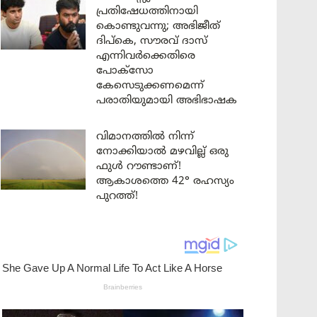
പ്രതിഷേധത്തിനായി
കൊണ്ടുവന്നു; അഭിജീത്
ദിപ്കെ, സൗരവ് ദാസ്
എന്നിവർക്കെതിരെ
പോക്സോ
കേസെടുക്കണമെന്ന്
പരാതിയുമായി അഭിഭാഷക
വിമാനത്തിൽ നിന്ന്
നോക്കിയാൽ മഴവില്ല് ഒരു
ഫുൾ റൗണ്ടാണ്!
ആകാശത്തെ 42° രഹസ്യം
പുറത്ത്!