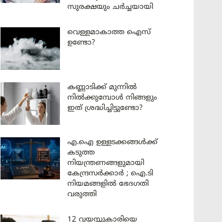
സുരക്ഷയും ചർച്ചയായി
വെള്ളമാകാത്ത ഐസ്
ഉണ്ടോ?
കണ്ണാടിക്ക് മുന്നിൽ
നിൽക്കുമ്പോൾ നിങ്ങളും
ഇത് ശ്രദ്ധിച്ചിട്ടുണ്ടോ?
എ.ഐ ഉള്ളടക്കങ്ങൾക്ക്
കടുത്ത
നിയന്ത്രണങ്ങളുമായി
കേന്ദ്രസർക്കാർ ; ഐ.ടി
നിയമങ്ങളിൽ ഭേദഗതി
വരുത്തി
12 വയസ്സുകാരിയെ