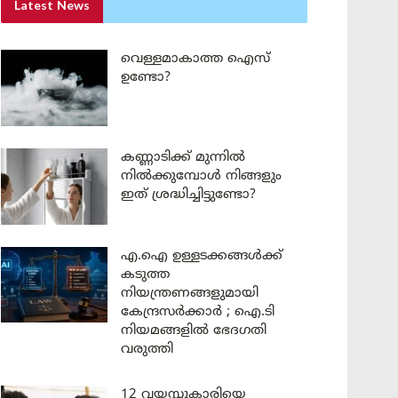
Latest News
വെള്ളമാകാത്ത ഐസ്
ഉണ്ടോ?
കണ്ണാടിക്ക് മുന്നിൽ
നിൽക്കുമ്പോൾ നിങ്ങളും
ഇത് ശ്രദ്ധിച്ചിട്ടുണ്ടോ?
എ.ഐ ഉള്ളടക്കങ്ങൾക്ക്
കടുത്ത
നിയന്ത്രണങ്ങളുമായി
കേന്ദ്രസർക്കാർ ; ഐ.ടി
നിയമങ്ങളിൽ ഭേദഗതി
വരുത്തി
12 വയസ്സുകാരിയെ