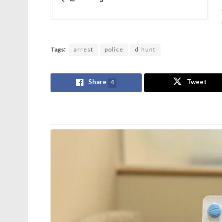
Tags:
arrest
police
d hunt
Share
4
Tweet