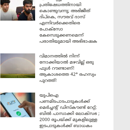
പ്രതിഷേധത്തിനായി
കൊണ്ടുവന്നു; അഭിജീത്
ദിപ്കെ, സൗരവ് ദാസ്
എന്നിവർക്കെതിരെ
പോക്സോ
കേസെടുക്കണമെന്ന്
പരാതിയുമായി അഭിഭാഷക
വിമാനത്തിൽ നിന്ന്
നോക്കിയാൽ മഴവില്ല് ഒരു
ഫുൾ റൗണ്ടാണ്!
ആകാശത്തെ 42° രഹസ്യം
പുറത്ത്!
യുപിഐ
പണമിടപാടപാടുകൾക്ക്
മെർച്ചന്റ് ഡിസ്കൗണ്ട് റേറ്റ്;
ബിൽ പാസാക്കി ലോക്സഭ ;
2000 രൂപയ്ക്ക് മുകളിലുള്ള
ഇടപാടുകൾക്ക് ബാധകം