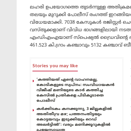
ലഹരി ഉപയോഗത്തെ തുടർന്നുള്ള അതിക്രമങ്
തലയും മുറുക്കി പോലീസ് രംഗത്ത് ഇറങ്ങി
വിധേയമാക്കി. 7038 കേസുകൾ രജിസ്റ്റർ ച
വസ്തുക്കളാണ് വിവിധ ഭാഗങ്ങളിലായി നടത്
എംഡിഎംഎയാണ് സ്‌പെഷ്യൽ ഡ്രൈവിന്റെ ഭാഗമാ
461.523 കി.ഗ്രാം കഞ്ചാവും 5132 കഞ്ചാവ് ബീഡി
Stories you may like
‘കത്തിയത് എന്റെ വാഹനമല്ല,
കോടികളുടെ സ്വപ്നം: സംവിധായകൻ
വിജീഷ് മണിയുടെ കാർ കത്തിച്ച
കേസിൽ പ്രതികളെ പിടികൂടാതെ
പോലീസ്
കർക്കിടകം കനക്കുന്നു, 3 ജില്ലകളിൽ
അതിതീവ്ര മഴ; പത്തനംതിട്ടയും
കോട്ടയവും ഇടുക്കിയും റെഡ്
അലർട്ടിൽ!’: വരും മണിക്കൂറുകളിൽ
പ്രളയസാധ്യത