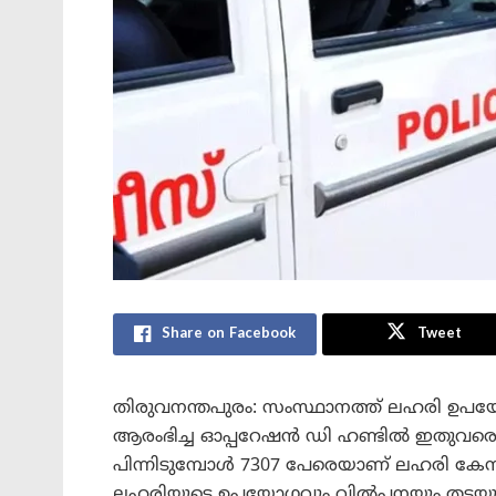
Share on Facebook
Tweet
തിരുവനന്തപുരം: സംസ്ഥാനത്ത് ലഹരി ഉപയ
ആരംഭിച്ച ഓപ്പറേഷൻ ഡി ഹണ്ടിൽ ഇതുവരെ അ
പിന്നിടുമ്പോൾ 7307 പേരെയാണ് ലഹരി കേസു
ലഹരിയുടെ ഉപയോഗവും വിൽപ്പനയും തടയുന്ന