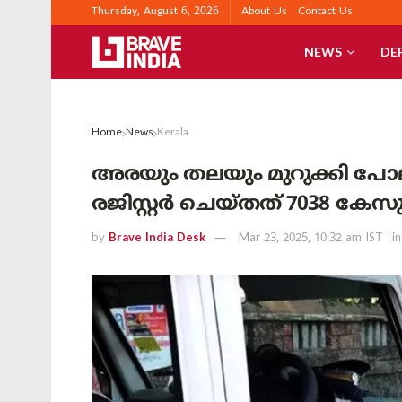
Thursday, August 6, 2026
About Us
Contact Us
NEWS
DE
Home
News
Kerala
അരയും തലയും മുറുക്കി പോലീ
രജിസ്റ്റർ ചെയ്തത് 7038 കേ
by
Brave India Desk
Mar 23, 2025, 10:32 am IST
in