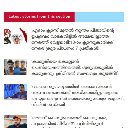
Latest stories
from this section
‘ഏഴാം ക്ലാസ് മുതൽ സ്വന്തം പിതാവിന്റെ
ഉപദ്രവം; വാടകവീട്ടിൽ അമ്മയില്ലാത്ത
നേരത്ത് വേട്ടയാടി;10-ാം ക്ലാസുകാരിക്ക്
നേരെ ക്രൂര പീഡനം; 7 പ്രതികൾ!
‘കാമുകിയെ കൊല്ലാൻ
പെൺവേഷത്തിലെത്തി; ഗുരുവായൂരിൽ
കാമുകനും ക്രിമിനൽ സംഘവും കുടുങ്ങി!’
‘വാഹന രൂപമാറ്റത്തിൽ കൈവെക്കാൻ
സംസ്ഥാനങ്ങൾക്ക് അധികാരമില്ല; ആകെ
ചെയ്യാനാവുന്നത് ഒരേയൊരു കാര്യം മാത്രം!’:
നിതിൻ ഗഡ്കരി
‘അവന് കൊടുക്കേണ്ടത് കൊടുക്കും,
പറ്റുമെങ്കിൽ പിടിക്ക്!’: ഒളിവിലിരുന്ന്