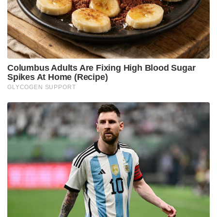
നൽകാതിരുന്നതോടെ വീട്ടുകാരെ ആക്രമിക്കാൻ
ആരംഭിക്കുകയായിരുന്നു. ലഹരി ഉപയോഗിച്ച് വീട്ടിൽ
ഇയാൾ ബഹളം ഉണ്ടാക്കുന്നത് പതിവാണെന്ന്
നാട്ടുകാർ പറയുന്നത്.
Tags:
malappuram
police
MDMA