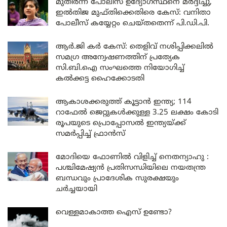
മുതിർന്ന പോലീസ് ഉദ്യോഗസ്ഥനെ മർദ്ദിച്ചു,
ഇൽതിജ മുഫ്തിക്കെതിരെ കേസ്: വനിതാ
പോലീസ് കയ്യേറ്റം ചെയ്തതെന്ന് പി.ഡി.പി.
ആർ.ജി കർ കേസ്: തെളിവ് നശിപ്പിക്കലിൽ
സമഗ്ര അന്വേഷണത്തിന് പ്രത്യേക
സി.ബി.ഐ സംഘത്തെ നിയോഗിച്ച്
കൽക്കട്ട ഹൈക്കോടതി
ആകാശക്കരുത്ത് കൂട്ടാൻ ഇന്ത്യ; 114
റാഫേൽ ജെറ്റുകൾക്കുള്ള 3.25 ലക്ഷം കോടി
രൂപയുടെ പ്രൊപ്പോസൽ ഇന്ത്യയ്ക്ക്
സമർപ്പിച്ച് ഫ്രാൻസ്
മോദിയെ ഫോണിൽ വിളിച്ച് നെതന്യാഹു :
പശ്ചിമേഷ്യൻ പ്രതിസന്ധിയിലെ നയതന്ത്ര
ബന്ധവും പ്രാദേശിക സുരക്ഷയും
ചർച്ചയായി
വെള്ളമാകാത്ത ഐസ് ഉണ്ടോ?