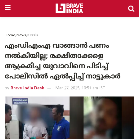
Home
News
Kerala
എംഡിഎംഎ വാങ്ങാൻ പണം
നൽകിയില്ല; രക്ഷിതാക്കളെ
ആക്രമിച്ച യുവാവിനെ പിടിച്ച്
പോലീസിൽ ഏൽപ്പിച്ച് നാട്ടുകാർ
by
Brave India Desk
Mar 27, 2025, 10:51 am IST