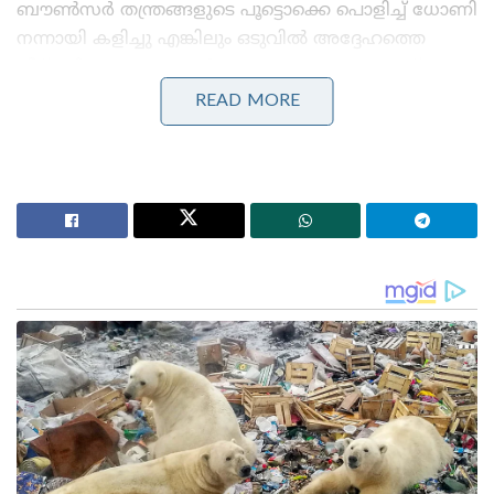
ബൗൺസർ തന്ത്രങ്ങളുടെ പൂട്ടൊക്കെ പൊളിച്ച് ധോണി
നന്നായി കളിച്ചു എങ്കിലും ഒടുവിൽ അദ്ദേഹത്തെ
വീഴ്ത്തിയെന്നും വാഗ്നർ പറഞ്ഞു. ആ സമയത്ത്, യുവ
കോഹ്‌ലിയേക്കാൾ വിദേശ സാഹചര്യങ്ങളിൽ ധോണി
READ MORE
പേസിനെതിരെ കൂടുതൽ ആത്മവിശ്വാസത്തോടെ
കാണപ്പെട്ടിരുന്നുവെന്ന് അദ്ദേഹം ഓർത്തു. ഈഡൻ
പാർക്കിൽ നടന്ന പരമ്പരയിലെ ആദ്യ ടെസ്റ്റിൽ
ന്യൂസിലൻഡ് അവിസ്മരണീയമായ ഒരു വിജയം
നേടിയപ്പോൾ കോഹ്‌ലിയെ തീർക്കാൻ താൻ എങ്ങനെ
പദ്ധതി തയ്യാറാക്കിയെന്ന് ഇടംകൈയ്യൻ ബൗളർ
വിശദീകരിച്ചു.
“ഈ ടെസ്റ്റ് മത്സരത്തിൽ, വിക്കറ്റ് വളരെ ഫ്ലാറ്റ്
ആയിരുന്നു എന്ന് എനിക്ക് ഓർമ്മയുണ്ട്, പക്ഷേ കുറച്ച്
പേസും ബൗൺസും ഉണ്ടായിരുന്നു. ഈഡൻ പാർക്ക്
വളരെ ചെറിയ ഗ്രൗണ്ടാണ്. പക്ഷെ അവിടെ
സൂക്ഷിച്ചില്ലെങ്കിൽ പണി കിട്ടും. രണ്ട് ബൗൺസറുകൾ
എറിഞ്ഞതും അവർ അത് എങ്ങനെ കളിച്ചെന്നും