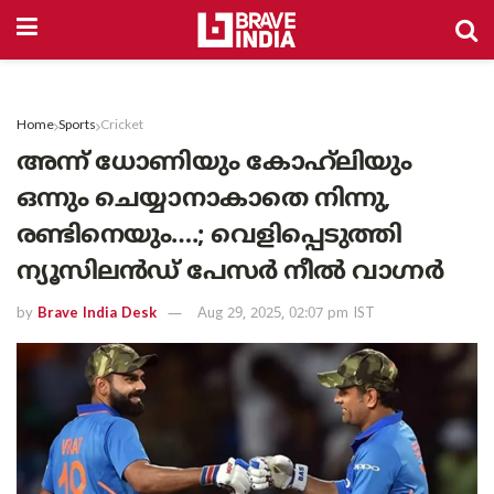
Home
Sports
Cricket
അന്ന് ധോണിയും കോഹ്‌ലിയും
ഒന്നും ചെയ്യാനാകാതെ നിന്നു,
രണ്ടിനെയും….; വെളിപ്പെടുത്തി
ന്യൂസിലൻഡ് പേസർ നീൽ വാഗ്നർ
by
Brave India Desk
Aug 29, 2025, 02:07 pm IST