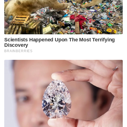
ഞാൻ ഓർക്കുന്നു. പ്രത്യേകിച്ച് [വിരാട്] കോഹ്‌ലി
അൽപ്പം അസ്വസ്ഥനായി കാണപ്പെട്ടു. ഷോട്ടുകൾ
കളിക്കണോ വേണ്ടയോ എന്നും എങ്ങനെ
കളിക്കണമെന്നും അദ്ദേഹത്തിന് അറിയില്ലായിരുന്നു,”
റെഡ് ഇങ്കർ ക്രിക്കറ്റ് പോഡ്‌കാസ്റ്റിൽ വാഗ്നർ പറഞ്ഞു.
“കോഹ്‌ലി അന്ന് ശരിക്കും ബുദ്ധിമുട്ടി. സ്ക്വയറിന്
മുകളിലൂടെ ഷോട്ട് കളിക്കാൻ ശ്രമിച്ച അവന് പിഴച്ചു.
ആ മിസ് ഹിറ്റ് ബിജെ വാട്ട്ലിങ് കൈയിലൊതുക്കി.
പിന്നീട് ധോണിയും ജഡേജയും നല്ല ഒരു ഇന്നിംഗ്സ്
കളിച്ചു.”
“ധോണി അന്ന് നന്നായി കളിച്ചു എന്ന് ഞാൻ
ഓർക്കുന്നു. എന്റെ പല തന്ത്രങ്ങളും അവനെ
വീഴ്ത്താൻ പറ്റുന്നത് ആയിരുന്നില്ല. പക്ഷെ ഞാൻ
എന്റെ തന്ത്രത്തിൽ ഉറച്ചു നിന്നു. അതിൽ നിന്ന്
എനിക്ക് ധോണിയുടെ വിക്കറ്റും കിട്ടി.” വാഗ്നർ
പറഞ്ഞു.