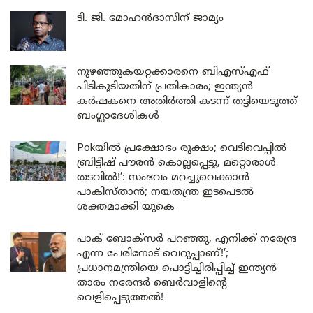
ടി. ജി. മോഹൻദാസിന് ജാമ്യം
നുഴഞ്ഞുകയറ്റക്കാരനെ ബിഎസ്എഫ്
പിടികൂടിയതിന് പ്രതികാരം; ഇന്ത്യൻ
കർഷകനെ അതിർത്തി കടന്ന് തട്ടിയെടുത്ത്
ബംഗ്ലാദേശികൾ
Pokയിൽ പ്രക്ഷോഭം രൂക്ഷം; വെടിവെപ്പിൽ
ബ്രിട്ടീഷ് പൗരൻ കൊല്ലപ്പെട്ടു, മറ്റൊരാൾ
തടവിൽ!’: സംഭവം മറച്ചുവെക്കാൻ
പാകിസ്താൻ; നയതന്ത്ര ഇടപെടൽ
ശക്തമാക്കി യുകെ
പാക് ബോക്സർ പറഞ്ഞു, എനിക്ക് നരേന്ദ്ര
എന്ന പേരിനോട് വെറുപ്പാണ്!’;
പ്രധാനമന്ത്രിയെ പൊട്ടിച്ചിരിപ്പിച്ച് ഇന്ത്യൻ
താരം നരേന്ദർ ബെർവാളിന്റെ
വെളിപ്പെടുത്തൽ!