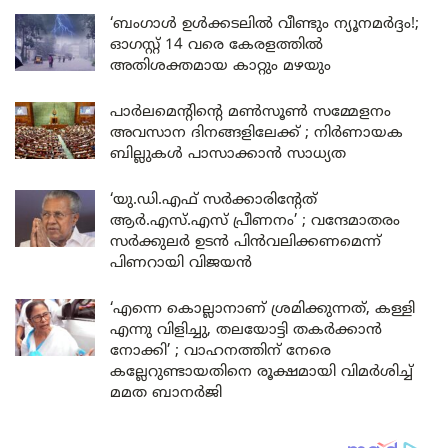
‘ബംഗാൾ ഉൾക്കടലിൽ വീണ്ടും ന്യൂനമർദ്ദം!;
ഓഗസ്റ്റ് 14 വരെ കേരളത്തിൽ
അതിശക്തമായ കാറ്റും മഴയും
പാർലമെന്റിന്റെ മൺസൂൺ സമ്മേളനം
അവസാന ദിനങ്ങളിലേക്ക് ; നിർണായക
ബില്ലുകൾ പാസാക്കാൻ സാധ്യത
‘യു.ഡി.എഫ് സർക്കാരിന്റേത്
ആർ.എസ്.എസ് പ്രീണനം’ ; വന്ദേമാതരം
സർക്കുലർ ഉടൻ പിൻവലിക്കണമെന്ന്
പിണറായി വിജയൻ
‘എന്നെ കൊല്ലാനാണ് ശ്രമിക്കുന്നത്, കള്ളി
എന്നു വിളിച്ചു, തലയോട്ടി തകർക്കാൻ
നോക്കി’ ; വാഹനത്തിന് നേരെ
കല്ലേറുണ്ടായതിനെ രൂക്ഷമായി വിമർശിച്ച്
മമത ബാനർജി