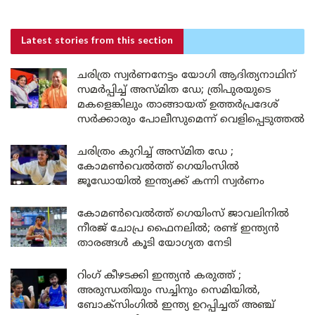
Latest stories
from this section
ചരിത്ര സ്വർണനേട്ടം യോഗി ആദിത്യനാഥിന്
സമർപ്പിച്ച് അസ്മിത ഡേ; ത്രിപുരയുടെ
മകളെങ്കിലും താങ്ങായത് ഉത്തർപ്രദേശ്
സർക്കാരും പോലീസുമെന്ന് വെളിപ്പെടുത്തൽ
ചരിത്രം കുറിച്ച് അസ്മിത ഡേ ;
കോമൺവെൽത്ത് ഗെയിംസിൽ
ജൂഡോയിൽ ഇന്ത്യക്ക് കന്നി സ്വർണം
കോമൺവെൽത്ത് ഗെയിംസ് ജാവലിനിൽ
നീരജ് ചോപ്ര ഫൈനലിൽ; രണ്ട് ഇന്ത്യൻ
താരങ്ങൾ കൂടി യോഗ്യത നേടി
റിംഗ് കീഴടക്കി ഇന്ത്യൻ കരുത്ത് ;
അരുന്ധതിയും സച്ചിനും സെമിയിൽ,
ബോക്സിംഗിൽ ഇന്ത്യ ഉറപ്പിച്ചത് അഞ്ച്