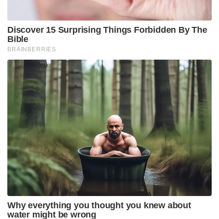
മത്സരത്തിൽ 40 റൺസിനായിരുന്നു ന്യൂസിലൻഡ്
ജയം.
Tags:
virat kohli
MS Dhoni