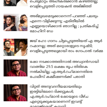
പെരുമാറ്റം അംഗീകരിക്കാൻ കഴിഞ്ഞില്ല;
വെളിപ്പെടുത്തി ഗായകൻ അഭിജിത്ത്
അഭിമുഖമെടുക്കാനെന്ന് പറഞ്ഞ് പലരും
എന്നെ വിളിക്കുന്നു; എരിതീയിൽ
എണ്ണയൊഴിക്കാൻ ഞാനില്ല ; പ്രതികരിച്ച്
മോഹിനി ഡേ
ജയ് ഹോ ഗാനം ചിട്ടപ്പെടുത്തിയത് എ ആർ
റഹ്മാനല്ല; അത് മറ്റൊരാളുടെ സൃഷ്ടി;
വെളിപ്പെടുത്തലുമായി രാം ഗോപാൽ വർമ്മ
ഷോ നടക്കാത്തതിനാൽ അഡ്വാൻസായി
വാങ്ങിയ 29.5 ലക്ഷം രൂപ തിരികെ
നൽകിയില്ല; എ.ആർ.റഹ്‌മാനെതിരെ
പോലീസ് കമ്മീഷണർക്ക് പരാതി
വിറ്റത് അനുവദനീയമായതിലും
ഇരട്ടിയിലേറെ ടിക്കറ്റുകള്‍;
എ.ആര്‍.റഹ്‌മാന്‍ ഷോയുടെ വീഴ്ച
ഏറ്റെടുക്കുകയാണെന്ന് ഇവന്റ്
മാനേജ്‌മെന്റ് കമ്പനി