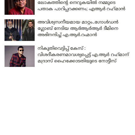
ലോകത്തിന്റെ നെറുകയിൽ നമ്മുടെ
പതാക പാറിപ്പറക്കണം; എആർ റഹ്‌മാൻ
അവിശ്വസനീയമായ മാറ്റം..ഗോൾഡൻ
ഗ്ലോബ് നേടിയ ആർആർആർ ടീമിനെ
അഭിനന്ദിച്ച് എ.ആർ.റഹ്മാൻ
നികുതിവെട്ടിപ്പ് കേസ് :
വിശദീകരണമാവശ്യപ്പെട്ട് എ.ആർ റഹ്‌മാന്
മദ്രാസ് ഹൈക്കോടതിയുടെ നോട്ടീസ്