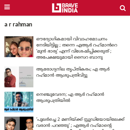
a r rahman
ഔദ്യോഗികമായി വിവാഹമോചനം
നേടിയിട്ടില്ല ; തന്നെ എആർ റഹ്‌മാൻറെ
‘മുൻ ഭാര്യ’ എന്ന് വിശേഷിപ്പിക്കരുത് ;
അപേക്ഷയുമായി സൈറ ബാനു
ആരോഗ്യനില തൃപ്തികരം; എ ആർ
റഹ്‌മാൻ ആശുപത്രിവിട്ടു
നെഞ്ചുവേദന; എ ആർ റഹ്‌മാൻ
ആശുപത്രിയിൽ
‘പുലർച്ചെ 2 മണിയ്ക്ക് സ്റ്റുഡിയോയിലേക്ക്
വരാൻ പറഞ്ഞു’ ; എആർ റഹ്‌മാന്റെ