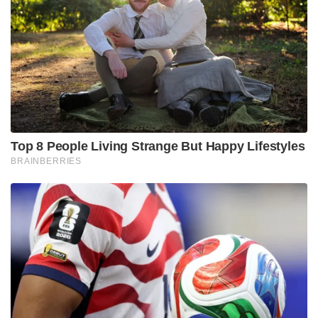
ജയസാദ്ധ്യതയെക്കുറിച്ച് മാദ്ധ്യമപ്രവർത്തകരുടെ
ചോദ്യങ്ങൾക്ക് മറുപടി പറയവേ നടന്ന സംഭവമാണ്
സുരേഷ് ഗോപിയെ വ്യക്തിഹത്യ ചെയ്യാൻ
ഉപയോഗിക്കുന്നത്. സുരേഷ് ഗോപിയുടെ തൊട്ടടുത്ത്
നിന്ന മീഡിയ വൺ ലേഖിക രാഷ്ട്രീയ
ലക്ഷ്യത്തോടുളള ചോദ്യങ്ങൾ അദ്ദേഹത്തെ
പ്രകോപിപ്പിക്കുന്ന വിധത്തിൽ തുടർച്ചയായി
ചോദിക്കുന്നുണ്ടായിരുന്നു. അതിന് മറുപടി
പറയുന്നതിനിടെ ലേഖികയുടെ തോളിൽ സുരേഷ്
ഗോപി കൈവെക്കുന്ന ദൃശ്യങ്ങൾ മാത്രം എഡിറ്റ്
ചെയ്ത് പ്രചരിപ്പിച്ചാണ് സ്വഭാവഹത്യയ്ക്ക് ആസൂത്രിത
ശ്രമം നടത്തുന്നത്.
ഇഷ്ടമല്ലാത്ത ചോദ്യങ്ങൾ ചോദിച്ചതിന് വനിതാ
മാദ്ധ്യമപ്രവർത്തകയെ തോളിൽ കൈവെച്ച്
അപമാനിച്ചുവെന്നാണ് പ്രചാരണം. എന്നാൽ അതിന്
ശേഷവും അദ്ദേഹം അവരുടെ ചോദ്യങ്ങൾക്ക്
വിശദമായ മറുപടി നൽകുന്നുണ്ട്. ഈ ദൃശ്യങ്ങൾ