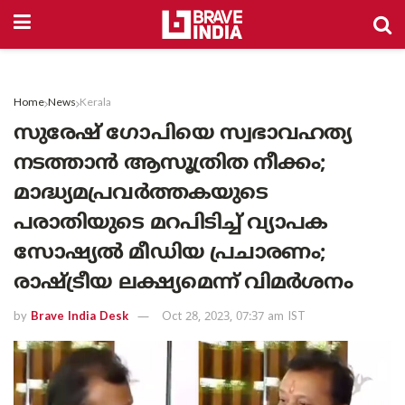
Home
News
Kerala
സുരേഷ് ഗോപിയെ സ്വഭാവഹത്യ
നടത്താൻ ആസൂത്രിത നീക്കം;
മാദ്ധ്യമപ്രവർത്തകയുടെ
പരാതിയുടെ മറപിടിച്ച് വ്യാപക
സോഷ്യൽ മീഡിയ പ്രചാരണം;
രാഷ്ട്രീയ ലക്ഷ്യമെന്ന് വിമർശനം
by
Brave India Desk
Oct 28, 2023, 07:37 am IST