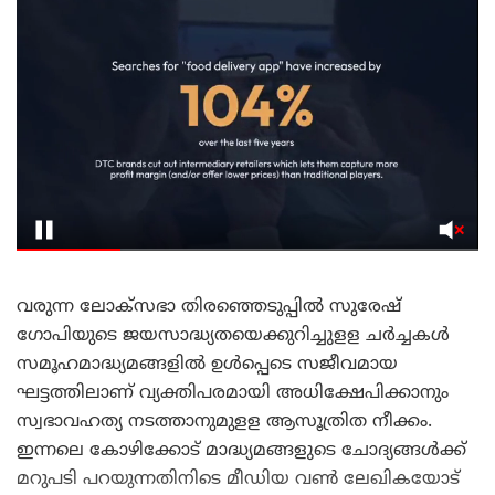
വരുന്ന ലോക്‌സഭാ തിരഞ്ഞെടുപ്പിൽ സുരേഷ്
ഗോപിയുടെ ജയസാദ്ധ്യതയെക്കുറിച്ചുളള ചർച്ചകൾ
സമൂഹമാദ്ധ്യമങ്ങളിൽ ഉൾപ്പെടെ സജീവമായ
ഘട്ടത്തിലാണ് വ്യക്തിപരമായി അധിക്ഷേപിക്കാനും
സ്വഭാവഹത്യ നടത്താനുമുളള ആസൂത്രിത നീക്കം.
ഇന്നലെ കോഴിക്കോട് മാദ്ധ്യമങ്ങളുടെ ചോദ്യങ്ങൾക്ക്
മറുപടി പറയുന്നതിനിടെ മീഡിയ വൺ ലേഖികയോട്