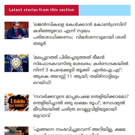
Latest stories
from this section
‘ജെൻസികളെ കേൾക്കാൻ കോൺഗ്രസിന്
കഴിഞ്ഞുവോ എന്ന് സ്വയം
പരിശോധിക്കണം; വിമർശനവുമായി ശശി
തരൂർ
‘മലപ്പുറത്ത് പിടിച്ചെടുത്തത് ഭീമൻ
സ്ഫോടകവസ്തു ശേഖരം; കർണാടകയിൽ
നിന്ന് 3 പേരെക്കൂടി തൂക്കി എൻഐ.എ!’:
ആകെ അറസ്റ്റ് 11 ആയി; തമിഴ്‌നാട്ടിലും
റെയ്ഡ്!
‘സവർക്കറുടെ മാപ്പപേക്ഷ തെളിയിക്കാമോ?
തെളിയിച്ചാൽ ഒരു ലക്ഷം രൂപ!’; സോഷ്യൽ
മീഡിയയിൽ ചരിത്ര വെല്ലുവിളിയുമായി
യുവാവ്
‘എങ്ങനെ സംഭവിച്ചുവെന്ന് അറിയില്ല, ക്ഷമ