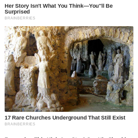
പിന്നിലെന്ന വിമർശനവും ശക്തമാണ്. സുരേഷ്
ഗോപിക്കെതിരെ വനിതാ കമ്മീഷനിൽ പരാതി
നൽകുമെന്നും യൂണിയൻ വാർത്താക്കുറിപ്പിൽ
അറിയിച്ചിട്ടുണ്ട്.
സിനിമയിലും പൊതുജീവിതത്തിലും ഇത്തരം
യാതൊരു ആരോപണവും ഇതുവരെ
ഉയർന്നുവന്നിട്ടില്ലാത്ത വ്യക്തിത്വമാണ് സുരേഷ്
ഗോപിയുടേത്. അതാണ് ആരോപണത്തിന് പിന്നിലെ
രാഷ്ട്രീയ ഗൂഢാലോചനയെക്കുറിച്ചുളള സംശയം
ബലപ്പെടുത്തുന്നതും.
Tags:
മീഡിയ വൺ ലേഖിക
suresh gopi
രാഷ്ട്രീയ ഗൂഢാലോചന
kerala bjp
Complaint against suresh gopi
media one
കോഴിക്കോട്
media persons
BJP Keralam
സുരേഷ് ഗോപി
പത്രപ്രവർത്തക യൂണിയൻ
KUWJ complaint