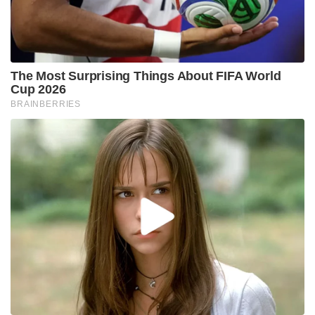
മുറിച്ചുമാറ്റിയാണ് സോഷ്യൽ മീഡിയ പ്രചാരണം.
പരാതിക്ക് പിന്നിൽ മീഡിയ വണ്ണിന്റെ രാഷ്ട്രീയ
താൽപര്യമാണെന്നും വിമർശനം ഉയർന്നുകഴിഞ്ഞു.
നേരത്തെ മീഡിയ വൺ ചാനലിന്റെ ലൈസൻസ്
കേന്ദ്രസർക്കാർ റദ്ദാക്കിയിരുന്നു. ഇതിലുളള
വിരോധവും പിന്നിലുണ്ടെന്നാണ് ആക്ഷേപം.
പരാതിയിൽ തുടർ നിയമനടപടി സ്വീകരിക്കാൻ
ജീവനക്കാരിക്ക് പൂർണ പിന്തുണ നൽകുമെന്ന് മീഡിയ
വൺ മാനേജ്‌മെന്റ് വ്യക്തമാക്കിയതും രാഷ്ട്രീയ
ഗൂഢാലോചനയുടെ സംശയം വർദ്ധിപ്പിക്കുന്നു.
സുരേഷ് ഗോപി മാപ്പ് പറയണമെന്ന് ആവശ്യപ്പെട്ട്
പത്രപ്രവർത്തക യൂണിയൻ പ്രസ്താവന ഇറക്കിയതും
പ്രചാരവേലക്കാർ ആയുധമാക്കി. ഇതും
സമൂഹമാദ്ധ്യമങ്ങളിൽ വ്യാപകമായി
പ്രചരിപ്പിക്കുന്നുണ്ട്. പത്രപ്രവർത്തക യൂണിയനിലെ
കടുത്ത ഇടത് അനുകൂലികളാണ് വിവാദത്തിന്