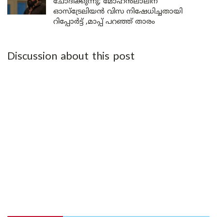
ചോദിക്കുന്നു; മോഹൻലാലിന്
ഓസ്ട്രേലിയൻ വിസ നിഷേധിച്ചതായി
റിപ്പോർട്ട് ,മാപ്പ് പറഞ്ഞ് താരം
Discussion about this post