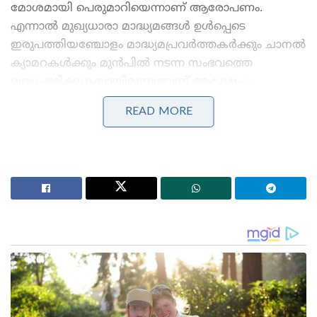
മോശമായി പെരുമാറിയെന്നാണ് ആരോപണം.
എന്നാൽ മുഖ്യധാരാ മാദ്ധ്യമങ്ങൾ ഉൾപ്പെടെ
ഇരുപത്തിയഞ്ചോളം മാദ്ധ്യമപ്രവർത്തകർക്കും ചാനൽ
ക്യാമറകൾക്കും മുൻപിൽ നടന്ന സംഭവത്തെ
വളച്ചൊടിക്കുകയായിരുന്നുവെന്ന് ആക്ഷേപം
ഉയർന്നുകഴിഞ്ഞു.
READ MORE
Stories you may like
പോലീസിനെ വെല്ലുവിളിച്ച് ഒളിവിൽ കഴിഞ്ഞ അർജുൻ
ആയങ്കി ഒടുവിൽ വലയിൽ; കണ്ണൂരിലെ
അപാർട്മെന്റിൽ നിന്ന് പൊക്കിയത് നാടകീയമായി!
പാർട്ടിക്ക് വേണ്ടി പ്രതികരിച്ചതിനാണ് കള്ളക്കേസിൽ
ജയിലിൽ അടയ്ക്കപ്പെട്ടത്, പിന്തുണ വേണ്ട, പിന്നിൽ
നിന്ന് കുത്തരുത്; ജയരാജനെതിരെ ആഞ്ഞടിച്ച്
അർജുൻ ആയങ്കി
വരുന്ന തിരഞ്ഞെടുപ്പിലെ തന്റെ