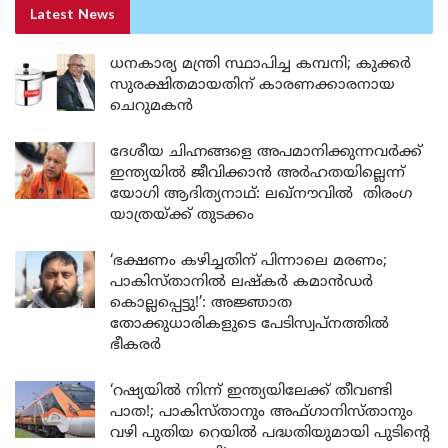
Latest News
ധനകാര്യ മന്ത്രി സ്ഥാപിച്ച കമ്പനി; കുക്കർ
സുരക്ഷിതമായതിന് കാരണക്കാരനായ
ചെറുമകൻ
ദേശീയ ചിഹ്നങ്ങളെ അപമാനിക്കുന്നവർക്ക്
ഇന്ത്യയിൽ ജീവിക്കാൻ അർഹതയില്ലെന്ന്
യോഗി ആദിത്യനാഥ്: ലഖ്‌നൗവിൽ തിരംഗ
യാത്രയ്ക്ക് തുടക്കം
‘ഭക്ഷണം കഴിച്ചതിന് പിന്നാലെ മരണം;
പാകിസ്താനിൽ ലഷ്കർ കമാൻഡർ
കൊല്ലപ്പെട്ടു!’: അജ്ഞാത
തോക്കുധാരികളുടെ പേടിസ്വപ്നത്തിൽ
ഭീകരർ
‘റഷ്യയിൽ നിന്ന് ഇന്ത്യയിലേക്ക് തീവണ്ടി
പാത!; പാകിസ്താനും അഫ്ഗാനിസ്താനും
വഴി പുതിയ റെയിൽ പദ്ധതിയുമായി പുടിന്റെ