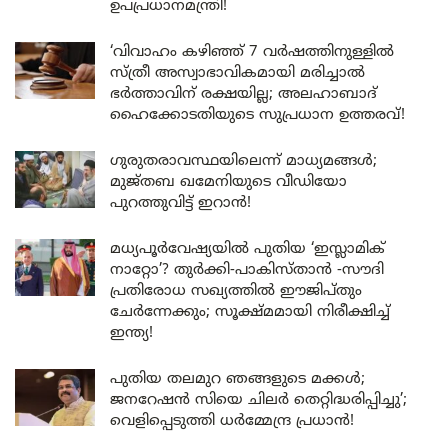
ഉപപ്രധാനമന്ത്രി!
‘വിവാഹം കഴിഞ്ഞ് 7 വർഷത്തിനുള്ളിൽ
സ്ത്രീ അസ്വാഭാവികമായി മരിച്ചാൽ
ഭർത്താവിന് രക്ഷയില്ല; അലഹാബാദ്
ഹൈക്കോടതിയുടെ സുപ്രധാന ഉത്തരവ്!
ഗുരുതരാവസ്ഥയിലെന്ന് മാധ്യമങ്ങൾ;
മുജ്തബ ഖമേനിയുടെ വീഡിയോ
പുറത്തുവിട്ട് ഇറാൻ!
മധ്യപൂർവേഷ്യയിൽ പുതിയ ‘ഇസ്ലാമിക്
നാറ്റോ’? തുർക്കി-പാകിസ്താൻ -സൗദി
പ്രതിരോധ സഖ്യത്തിൽ ഈജിപ്തും
ചേർന്നേക്കും; സൂക്ഷ്മമായി നിരീക്ഷിച്ച്
ഇന്ത്യ!
പുതിയ തലമുറ ഞങ്ങളുടെ മക്കൾ;
ജനറേഷൻ സിയെ ചിലർ തെറ്റിദ്ധരിപ്പിച്ചു’;
വെളിപ്പെടുത്തി ധർമ്മേന്ദ്ര പ്രധാൻ!