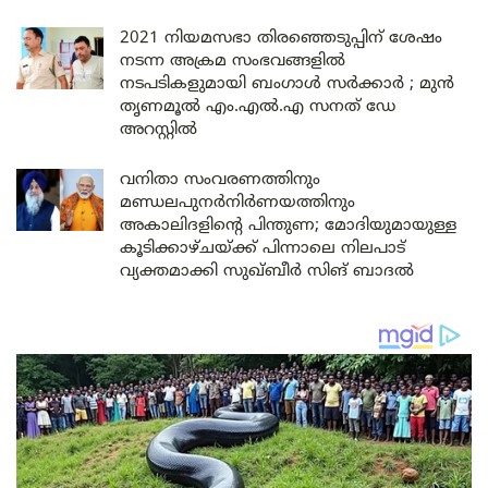
2021 നിയമസഭാ തിരഞ്ഞെടുപ്പിന് ശേഷം
നടന്ന അക്രമ സംഭവങ്ങളിൽ
നടപടികളുമായി ബംഗാൾ സർക്കാർ ; മുൻ
തൃണമൂൽ എം.എൽ.എ സനത് ഡേ
അറസ്റ്റിൽ
വനിതാ സംവരണത്തിനും
മണ്ഡലപുനർനിർണയത്തിനും
അകാലിദളിന്റെ പിന്തുണ; മോദിയുമായുള്ള
കൂടിക്കാഴ്ചയ്ക്ക് പിന്നാലെ നിലപാട്
വ്യക്തമാക്കി സുഖ്ബീർ സിങ് ബാദൽ