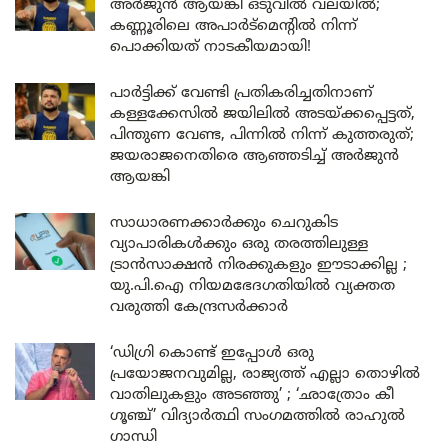
അർജുൻ ആയങ്കി ഒടുവിൽ വലയിൽ;
കണ്ണൂരിലെ അപാർട്മെന്റിൽ നിന്ന്
പൊക്കിയത് നാടകീയമായി!
പാർട്ടിക്ക് വേണ്ടി പ്രതികരിച്ചതിനാണ്
കള്ളക്കേസിൽ ജയിലിൽ അടയ്ക്കപ്പെട്ടത്,
പിന്തുണ വേണ്ട, പിന്നിൽ നിന്ന് കുത്തരുത്;
ജയരാജനെതിരെ ആഞ്ഞടിച്ച് അർജുൻ
ആയങ്കി
സാധാരണക്കാർക്കും ചെറുകിട
വ്യാപാരികൾക്കും ഒരു തരത്തിലുള്ള
ട്രാൻസാക്ഷൻ നിരക്കുകളും ഈടാക്കില്ല ;
യു.പി.ഐ നിയമഭേദഗതിയിൽ വ്യക്തത
വരുത്തി കേന്ദ്രസർക്കാർ
‘ഡിഗ്രി കൊണ്ട് ഇപ്പോൾ ഒരു
പ്രയോജനവുമില്ല, രാജ്യത്ത് എല്ലാ തൊഴിൽ
വാതിലുകളും അടഞ്ഞു’ ; ‘ഛാത്രോം കീ
ഗൂഞ്ച്’ വിദ്യാർത്ഥി സംഗമത്തിൽ രാഹുൽ
ഗാന്ധി