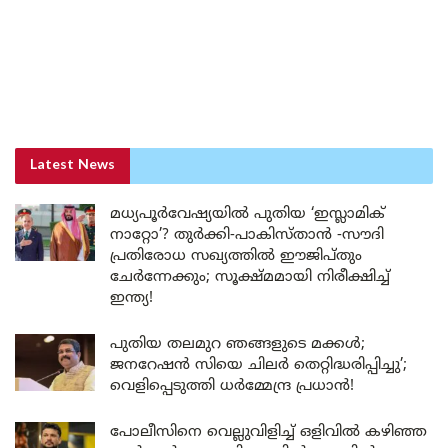
Latest News
മധ്യപൂർവേഷ്യയിൽ പുതിയ ‘ഇസ്ലാമിക്
നാറ്റോ’? തുർക്കി-പാകിസ്താൻ -സൗദി
പ്രതിരോധ സഖ്യത്തിൽ ഈജിപ്തും
ചേർന്നേക്കും; സൂക്ഷ്മമായി നിരീക്ഷിച്ച്
ഇന്ത്യ!
പുതിയ തലമുറ ഞങ്ങളുടെ മക്കൾ;
ജനറേഷൻ സിയെ ചിലർ തെറ്റിദ്ധരിപ്പിച്ചു’;
വെളിപ്പെടുത്തി ധർമ്മേന്ദ്ര പ്രധാൻ!
പോലീസിനെ വെല്ലുവിളിച്ച് ഒളിവിൽ കഴിഞ്ഞ