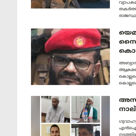
വ്യാപക
തകർത്ത
രാജസ്ഥാ
യെമ
സൈന
കൊല്ല
അബ്യാ
ആക്രമ
കൊല്ലപ
കൊല്ലപ്പ
അസ
നാല്
ഗുവാഹട
എൻഐഎ.
നടത്തി