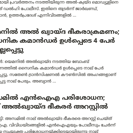
മായി പ്രവർത്തനം നടത്തിയിരുന്ന അൽ-ക്വയ്ദ മൊഡ്യൂളിനെ
് ഡൽഹി പോലീസ്. ഇതിനെ തുടർന്ന് ജാർഖണ്ഡ്,
ൻ, ഉത്തർപ്രദേശ് എന്നിവിടങ്ങളിൽ ...
നിൽ അൽ ഖ്വായ്ദ ഭീകരാക്രമണം;
ിക കമാൻഡർ ഉൾപ്പെടെ 4 പേർ
പ്പെട്ടു
ൻ: യെമനിൽ അൽഖ്വായ്ദ നടത്തിയ ബോംബ്
ണത്തിൽ സൈനിക കമാൻഡർ ഉൾപ്പെടെ നാല് പേർ
്പെട്ടു. സതേൺ ട്രാൻസിഷണൽ കൗൺസിൽ അംഗങ്ങളാണ്
െട്ട നാല് പേരും. അബ്യാൻ ...
മിൽ എൻഐഎ പരിശോധന;
 അൽഖ്വായ്ദ ഭീകരർ അറസ്റ്റിൽ
്ടി: അസമിൽ നാല് അൽഖ്വായ്ദ ഭീകരരെ അറസ്റ്റ് ചെയ്ത്
 വിവിധയിടങ്ങളിൽ എൻഐഎയും പോലീസും ചേർന്ന്
യ സംയുക്ത പരിശോധനയ്ക്കിടെയായിരുന്നു നാല്