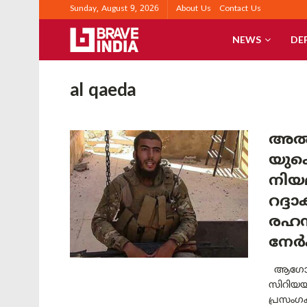
Sunday, August 9, 2026
About Us
Contact Us
NEWS
DE
al qaeda
അൽ 
യുക
നിയമ
റദ്ദ
രഹസ
നേർ
ആഗോള 
സിറിയയി
പ്രസംഗ