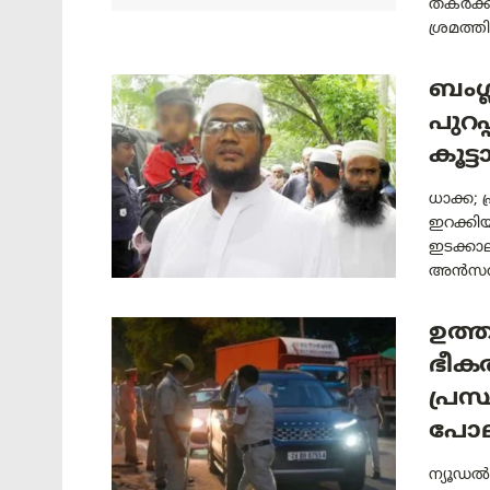
തകർക്കു
ശ്രമത്തിന
ബംഗ്
പുറപ
കൂട്
ധാക്ക;
ഇറക്കി
ഇടക്ക
അൻസറുല്
ഉത്
ഭീകര
പ്ര
പോല
ന്യൂഡൽഹ