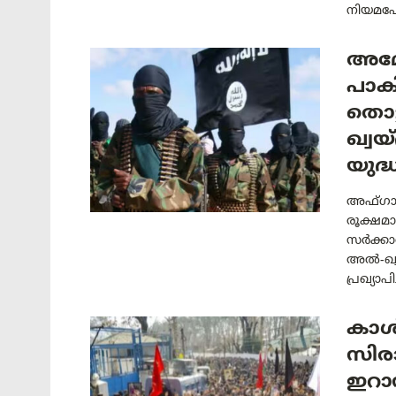
നിയമപോരാ
അമേ
പാക
തൊട
ഖ്വ
യുദ
അഫ്ഗാ
രൂക്ഷമ
സർക്ക
അൽ-ഖ്വ
പ്രഖ്യാ
കാശ്
സിരാ
ഇറാൻ