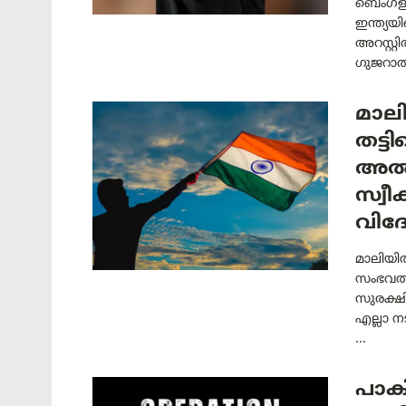
ബെംഗളൂ
ഇന്ത്യയ
അറസ്റ്
ഗുജറാത്ത
മാലി
തട്ട
അൽ-
സ്വീ
വിദേ
മാലിയിൽ
സംഭവത്ത
സുരക്ഷ
എല്ലാ ന
...
പാക