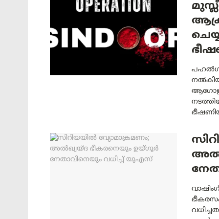
മുസ്
ആക്
ചെയ്
ഭീഷ
പഹൽഗാം
നൽകിയ മ
ആഗോളഭ
നടത്തിയ
ഭീഷണിയു
സിറ
അൽഖ
നേത
വാഷിംഗ
ഭീകരസം
വധിച്ച