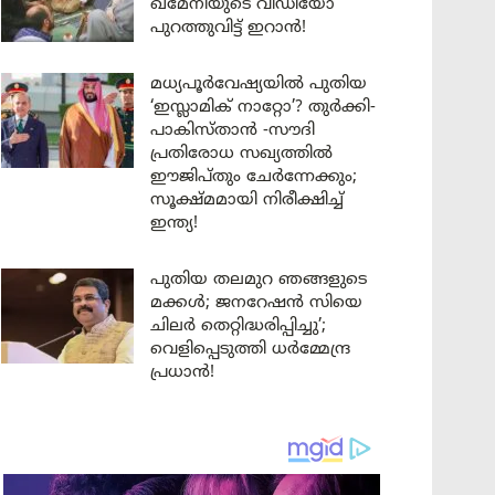
ഖമേനിയുടെ വീഡിയോ
പുറത്തുവിട്ട് ഇറാൻ!
മധ്യപൂർവേഷ്യയിൽ പുതിയ
‘ഇസ്ലാമിക് നാറ്റോ’? തുർക്കി-
പാകിസ്താൻ -സൗദി
പ്രതിരോധ സഖ്യത്തിൽ
ഈജിപ്തും ചേർന്നേക്കും;
സൂക്ഷ്മമായി നിരീക്ഷിച്ച്
ഇന്ത്യ!
പുതിയ തലമുറ ഞങ്ങളുടെ
മക്കൾ; ജനറേഷൻ സിയെ
ചിലർ തെറ്റിദ്ധരിപ്പിച്ചു’;
വെളിപ്പെടുത്തി ധർമ്മേന്ദ്ര
പ്രധാൻ!