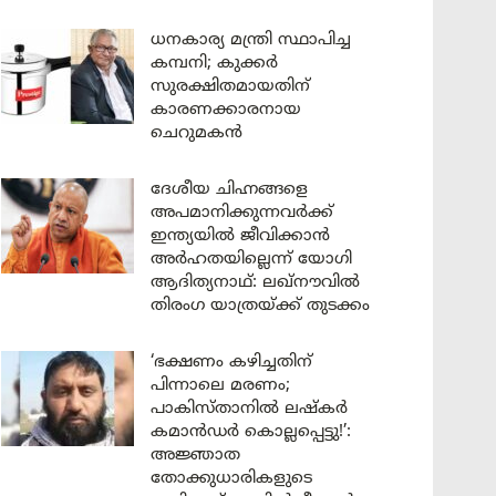
ധനകാര്യ മന്ത്രി സ്ഥാപിച്ച
കമ്പനി; കുക്കർ
സുരക്ഷിതമായതിന്
കാരണക്കാരനായ
ചെറുമകൻ
ദേശീയ ചിഹ്നങ്ങളെ
അപമാനിക്കുന്നവർക്ക്
ഇന്ത്യയിൽ ജീവിക്കാൻ
അർഹതയില്ലെന്ന് യോഗി
ആദിത്യനാഥ്: ലഖ്‌നൗവിൽ
തിരംഗ യാത്രയ്ക്ക് തുടക്കം
‘ഭക്ഷണം കഴിച്ചതിന്
പിന്നാലെ മരണം;
പാകിസ്താനിൽ ലഷ്കർ
കമാൻഡർ കൊല്ലപ്പെട്ടു!’:
അജ്ഞാത
തോക്കുധാരികളുടെ