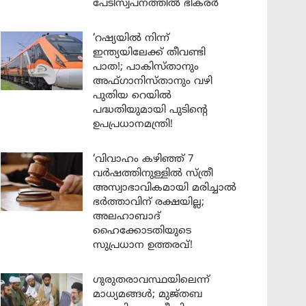
പേടിസ്വപ്നത്തിൽ ഭീകരർ
‘റഷ്യയിൽ നിന്ന്
ഇന്ത്യയിലേക്ക് തീവണ്ടി
പാത!; പാകിസ്താനും
അഫ്ഗാനിസ്താനും വഴി
പുതിയ റെയിൽ
പദ്ധതിയുമായി പുടിന്റെ
ഉപപ്രധാനമന്ത്രി!
‘വിവാഹം കഴിഞ്ഞ് 7
വർഷത്തിനുള്ളിൽ സ്ത്രീ
അസ്വാഭാവികമായി മരിച്ചാൽ
ഭർത്താവിന് രക്ഷയില്ല;
അലഹാബാദ്
ഹൈക്കോടതിയുടെ
സുപ്രധാന ഉത്തരവ്!
ഗുരുതരാവസ്ഥയിലെന്ന്
മാധ്യമങ്ങൾ; മുജ്തബ