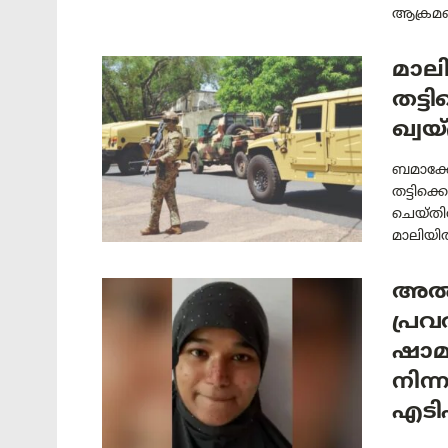
ആക്രമണ
മാലി
തട്ട
ഖ്വയ
ബമാക്കോ
തട്ടിക
ചെയ്തിര
മാലിയിൽ 
അൽ 
പ്രവ
ഷാമ
നിന്
എടി