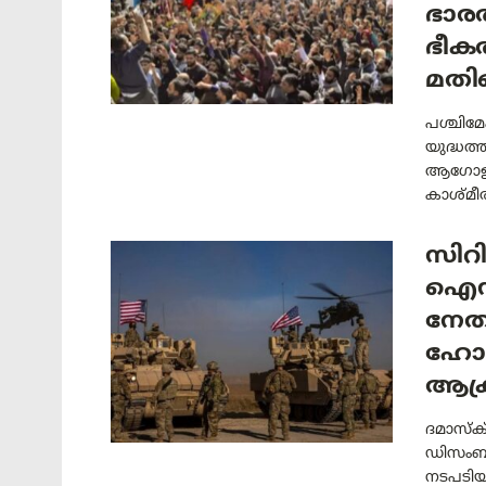
ഭാരത
ഭീക
മതിയ
പശ്ചിമേ
യുദ്ധത
ആഗോള ഭ
കാശ്മീര
സിറ
ഐസി
നേതാ
ഹോക്
ആക
ദമാസ്ക
ഡിസംബറ
നടപടിയ