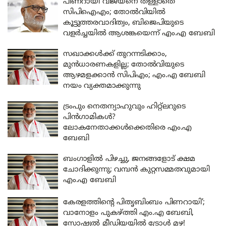
പിണറായി വിജയനെ തള്ളാതെ
സിപിഐഎം; തോൽവിയിൽ
കൂട്ടുത്തരവാദിത്വം, ബിജെപിയുടെ
വളർച്ചയിൽ ആശങ്കയെന്ന് എം.എ ബേബി
സഖാക്കൾക്ക് തുറന്നടിക്കാം,
മുൻധാരണകളില്ല; തോൽവിയുടെ
ആഴമളക്കാൻ സിപിഎം; എം.എ ബേബി
നയം വ്യക്തമാക്കുന്നു
ട്രംപും നെതന്യാഹുവും ഹിറ്റ്‌ലറുടെ
പിൻഗാമികൾ?
ലോകനേതാക്കൾക്കെതിരെ എം.എ
ബേബി
ബംഗാളിൽ പിഴച്ചു, ജനങ്ങളോട് ക്ഷമ
ചോദിക്കുന്നു; വമ്പൻ കുറ്റസമ്മതവുമായി
എം.എ ബേബി
കേരളത്തിന്റെ പിതൃബിംബം പിണറായി’;
വാനോളം പുകഴ്ത്തി എം.എ ബേബി,
സോഷ്യൽ മീഡിയയിൽ ട്രോൾ മഴ!