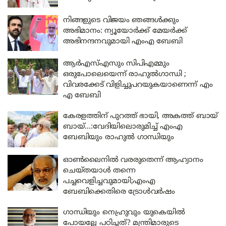
നിങ്ങളുടെ വിജയം ഞങ്ങൾക്കും
അഭിമാനം: ന്യൂയോർക്ക് മേയർക്ക്
അഭിനന്ദനവുമായി എംഎ ബേബി
ആർഎസ്എസും സിപിഎമ്മും
ഒരുപോലെയെന്ന് രാഹുൽഗാന്ധി ;
വിവരക്കേട് വിളിച്ചുപറയുകയാണെന്ന് എം
എ ബേബി
കേരളത്തിന് പുറത്ത് ഭായി, അകത്ത് ബായ്
ബായ്…:വേദിയിലൊരുമിച്ച് എംഎ
ബേബിയും രാഹുൽ ഗാന്ധിയും
ഓൺലൈനിൽ വരരുതെന്ന് ആഹ്വാനം
ചെയ്തയാൾ തന്നെ
പച്ചവെളിച്ചവുമായി;എംഎ
ബേബിക്കെതിരെ ട്രോൾവർഷം
ഗാന്ധിയും നെഹ്രുവും യുകെയിൽ
പോയല്ലേ പഠിച്ചത്? മന്ത്രിമാരുടെ