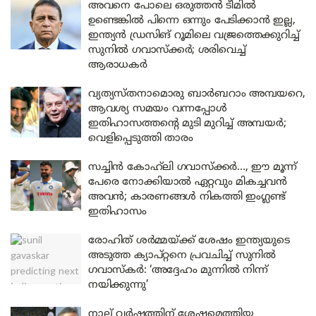
അവനെ പോലെ ഒരുത്തൻ ടീമിൽ
ഉണ്ടെങ്കിൽ പിന്നെ ഒന്നും പേടിക്കാൻ ഇല്ല,
ഇന്ത്യൻ ഡ്രസിങ് റൂമിലെ വജ്രത്തെക്കുറിച്ച്
സുനിൽ ഗവാസ്‌ക്കർ; ശരിവെച്ച്
ആരാധകർ
വ്യത്യസ്തനാമൊരു ബാർബറാം അമ്പയറെ,
ആവശ്യ സമയം വന്നപ്പോൾ
ഇതിഹാസത്തന്റെ മുടി മുറിച്ച് അമ്പയർ;
വെളിപ്പെടുത്തി താരം
സച്ചിൻ കോഹ്‌ലി ഗവാസ്‌ക്കർ…, ഈ മൂന്ന്
പേരെ നോക്കിയാൽ ഏറ്റവും മികച്ചവൻ
അവൻ; കാരണങ്ങൾ നികത്തി ഇംഗ്ലണ്ട്
ഇതിഹാസം
രോഹിത് ശർമ്മയ്ക്ക് ശേഷം ഇന്ത്യയുടെ
അടുത്ത ക്യാപ്റ്റനെ പ്രവചിച്ച് സുനിൽ
ഗവാസ്‌കർ: ‘അദ്ദേഹം മുന്നിൽ നിന്ന്
നയിക്കുന്നു’
നാല് വർഷത്തിന് ശേഷമെത്തിയ