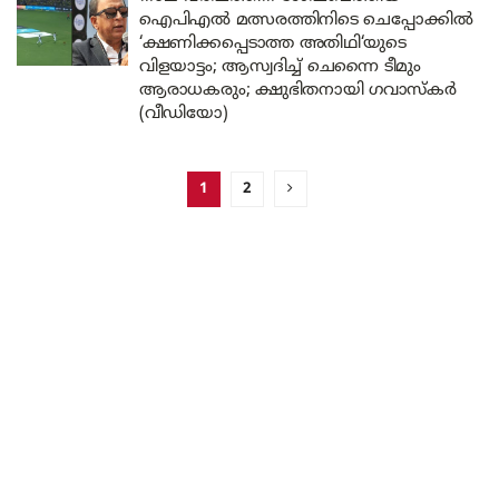
ഐപിഎൽ മത്സരത്തിനിടെ ചെപ്പോക്കിൽ
‘ക്ഷണിക്കപ്പെടാത്ത അതിഥി‘യുടെ
വിളയാട്ടം; ആസ്വദിച്ച് ചെന്നൈ ടീമും
ആരാധകരും; ക്ഷുഭിതനായി ഗവാസ്കർ
(വീഡിയോ)
1
2