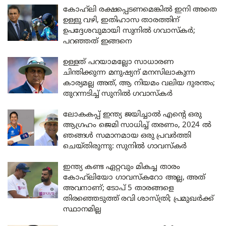
കോഹ്‌ലി രക്ഷപ്പെടണമെങ്കിൽ ഇനി അതെ
ഉള്ളു വഴി, ഇതിഹാസ താരത്തിന്
ഉപദ്ദേശവുമായി സുനിൽ ഗവാസ്‌കർ;
പറഞ്ഞത് ഇങ്ങനെ
ഉള്ളത് പറയാമല്ലോ സാധാരണ
ചിന്തിക്കുന്ന മനുഷ്യന് മനസിലാകുന്ന
കാര്യമല്ല അത്, ആ നിയമം വലിയ ദുരന്തം;
തുറന്നടിച്ച് സുനിൽ ഗവാസ്‌കർ
ലോകകപ്പ് ഇന്ത്യ ജയിച്ചാൽ എന്റെ ഒരു
ആഗ്രഹം ജെമി സാധിച്ച് തരണം, 2024 ൽ
ഞങ്ങൾ സമാനമായ ഒരു പ്രവർത്തി
ചെയ്തിരുന്നു: സുനിൽ ഗാവസ്‌കർ
ഇന്ത്യ കണ്ട ഏറ്റവും മികച്ച താരം
കോഹ്‌ലിയോ ഗാവസ്‌കറോ അല്ല, അത്
അവനാണ്; ടോപ് 5 താരങ്ങളെ
തിരഞ്ഞെടുത്ത് രവി ശാസ്ത്രി; പ്രമുഖർക്ക്
സ്ഥാനമില്ല