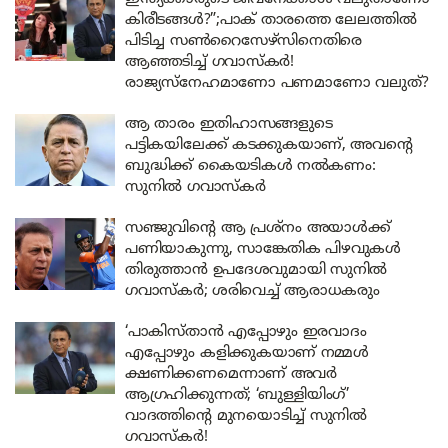
കിരീടങ്ങൾ?”;പാക് താരത്തെ ലേലത്തിൽ
പിടിച്ച സൺറൈസേഴ്‌സിനെതിരെ
ആഞ്ഞടിച്ച് ഗവാസ്കർ!
രാജ്യസ്‌നേഹമാണോ പണമാണോ വലുത്?
ആ താരം ഇതിഹാസങ്ങളുടെ
പട്ടികയിലേക്ക് കടക്കുകയാണ്, അവന്റെ
ബുദ്ധിക്ക് കൈയടികൾ നൽകണം:
സുനിൽ ഗവാസ്കർ
സഞ്ജുവിന്റെ ആ പ്രശ്നം അയാൾക്ക്
പണിയാകുന്നു, സാങ്കേതിക പിഴവുകൾ
തിരുത്താൻ ഉപദേശവുമായി സുനിൽ
ഗവാസ്കർ; ശരിവെച്ച് ആരാധകരും
‘പാകിസ്താൻ എപ്പോഴും ഇരവാദം
എപ്പോഴും കളിക്കുകയാണ് നമ്മൾ
ക്ഷണിക്കണമെന്നാണ് അവർ
ആഗ്രഹിക്കുന്നത്; ‘ബുള്ളിയിംഗ്’
വാദത്തിന്റെ മുനയൊടിച്ച് സുനിൽ
ഗവാസ്കർ!