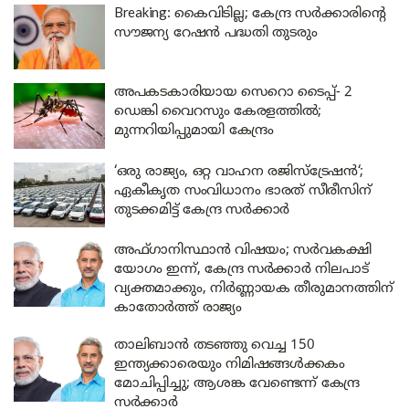
Breaking: കൈവിടില്ല; കേന്ദ്ര സർക്കാരിന്റെ
സൗജന്യ റേഷൻ പദ്ധതി തുടരും
അപകടകാരിയായ സെറൊ ടൈപ്പ്- 2
ഡെങ്കി വൈറസും കേരളത്തിൽ;
മുന്നറിയിപ്പുമായി കേന്ദ്രം
‘ഒരു രാജ്യം, ഒറ്റ വാഹന രജിസ്ട്രേഷൻ‘;
ഏകീകൃത സംവിധാനം ഭാരത് സീരീസിന്
തുടക്കമിട്ട് കേന്ദ്ര സർക്കാർ
അഫ്ഗാനിസ്ഥാൻ വിഷയം; സർവകക്ഷി
യോഗം ഇന്ന്, കേന്ദ്ര സർക്കാർ നിലപാട്
വ്യക്തമാക്കും, നിർണ്ണായക തീരുമാനത്തിന്
കാതോർത്ത് രാജ്യം
താലിബാൻ തടഞ്ഞു വെച്ച 150
ഇന്ത്യക്കാരെയും നിമിഷങ്ങൾക്കകം
മോചിപ്പിച്ചു; ആശങ്ക വേണ്ടെന്ന് കേന്ദ്ര
സർക്കാർ