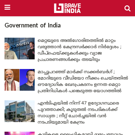
Government of India
മെറ്റയുടെ അൽഗോരിതത്തിൽ മാറ്റം
വരുത്താൻ കേന്ദ്രസർക്കാർ നിർദ്ദേശം ;
ഡീപ്‌ഫെയ്ക്കുകൾക്കും വ്യാജ
പ്രചാരണങ്ങൾക്കും തടയിടും
മാപ്പുപറഞ്ഞ് മാർക്ക് സക്കർബർഗ് ;
മോദിയുടെ വീഡിയോ നീക്കം ചെയ്തതിൽ
ഔദ്യോഗിക ഖേദപ്രകടനം ഉന്നത മെറ്റാ
പ്രതിനിധികൾ പങ്കെടുത്ത യോഗത്തിൽ
എൻടിഎയിൽ നിന്ന് 47 ഉദ്യോഗസ്ഥരെ
പുറത്താക്കി; കൂടുതൽ നടപടികൾക്ക്
സാധ്യത ; നീറ്റ് ചോർച്ചയിൽ വൻ
നടപടിയുമായി കേന്ദ്രം
കുട്ടികളെ ലൈംഗികമായി ദുരുപയോഗം