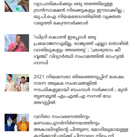
വ്യാപാരികൾക്കും ഒരു തരത്തിലുള്ള
ട്രാൻസാക്ഷൻ നിരക്കുകളും ഈടാക്കില്ല ;
യു.പി.ഐ നിയമഭേദഗതിയിൽ വ്യക്തത
വരുത്തി കേന്ദ്രസർക്കാർ
‘ഡിഗ്രി കൊണ്ട് ഇപ്പോൾ ഒരു
പ്രയോജനവുമില്ല, രാജ്യത്ത് എല്ലാ തൊഴിൽ
വാതിലുകളും അടഞ്ഞു’ ; ‘ഛാത്രോം കീ
ഗൂഞ്ച്’ വിദ്യാർത്ഥി സംഗമത്തിൽ രാഹുൽ
ഗാന്ധി
2021 നിയമസഭാ തിരഞ്ഞെടുപ്പിന് ശേഷം
നടന്ന അക്രമ സംഭവങ്ങളിൽ
നടപടികളുമായി ബംഗാൾ സർക്കാർ ; മുൻ
തൃണമൂൽ എം.എൽ.എ സനത് ഡേ
അറസ്റ്റിൽ
വനിതാ സംവരണത്തിനും
മണ്ഡലപുനർനിർണയത്തിനും
അകാലിദളിന്റെ പിന്തുണ; മോദിയുമായുള്ള
കൂടിക്കാഴ്ചയ്ക്ക് പിന്നാലെ നിലപാട്