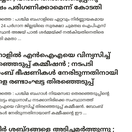
ം പരിഗണിക്കാമെന്ന് കോടതി
ത്ത : പശ്ചിമ ബംഗാളിലെ ഏറ്റവും നിർണ്ണായകമായ
 24 പർഗാന ജില്ലയിലെ സുരക്ഷാ ചുമതല ഐപിഎസ്
സ്ഥൻ അജയ് പാൽ ശർമ്മയ്ക്ക് നൽകിയതിനെതിരെ
്രി മമതാ ...
ാളിൽ എൻഐഎയെ വിന്യസിച്ച്
്ഞെടുപ്പ് കമ്മീഷൻ ; നടപടി
ബ് ഭീഷണികൾ നേരിടുന്നതിനായി
ളെ രണ്ടാംഘട്ട തിരഞ്ഞെടുപ്പ്
ത്ത : പശ്ചിമ ബംഗാൾ നിയമസഭാ തെരഞ്ഞെടുപ്പിന്റെ
ഘട്ടം ബുധനാഴ്ച നടക്കാനിരിക്കെ സംസ്ഥാനത്ത്
 വിന്യസിച്ച് തിരഞ്ഞെടുപ്പ് കമ്മീഷൻ. ബോംബ്
ൾ നേരിടുന്നതിനായാണ് കമ്മീഷന്റെ ഈ ...
 ശബ്ദങ്ങളെ അടിച്ചമർത്തുന്നു ;