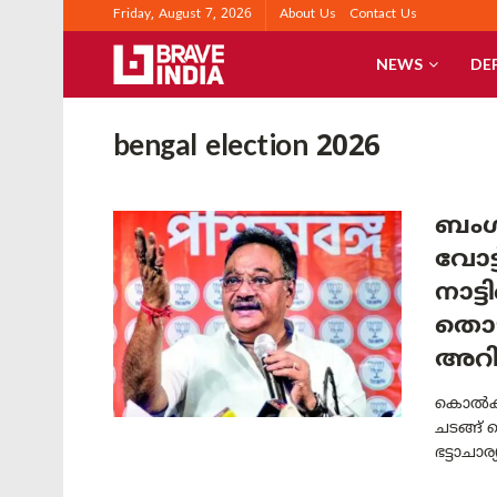
Friday, August 7, 2026
About Us
Contact Us
NEWS
DE
bengal election 2026
ബംഗാ
വോട്
നാട്
തൊഴ
അറി
കൊൽക്ക
ചടങ്ങ് 
ഭട്ടാചാ