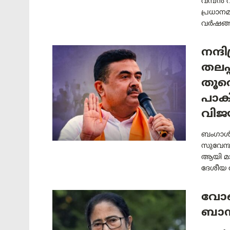
വമ്പൻ 
പ്രധാന
വർഷങ്ങ
നന്ദ
തലപ്
തൂത
പാക
വിജ
ബംഗാൾ ര
സുവേന്
ആയി മാ
ദേശീയ 
വോട്
ബാന