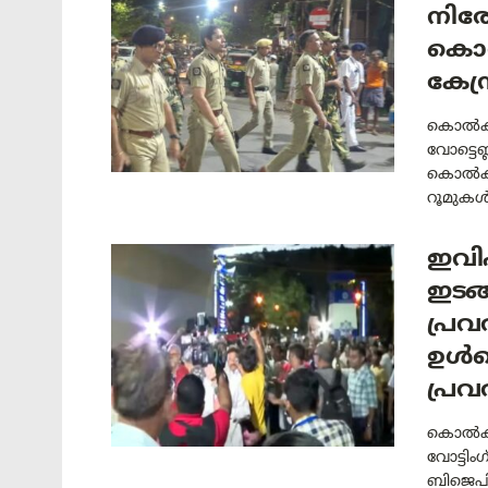
നിരോ
കൊൽ
കേന്
കൊൽക്ക
വോട്ടെണ
കൊൽക്കത
റൂമുകൾ
ഇവിഎ
ഇടങ്
പ്ര
ഉൾപ
പ്രവ
കൊൽക്ക
വോട്ടിംഗ
ബിജെപി