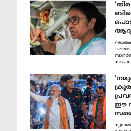
‘തിര
ബിജെ
പൊട്
ആദ്
കൊൽക്
പരാജയം 
ബാനർജി.
സ്ഥാപന
‘നമു
ക്ര
പ്രവർ
ഈ വ
സമർപ
ന്യൂഡൽ