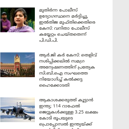
മുതിർന്ന പോലീസ്
ഉദ്യോഗസ്ഥനെ മർദ്ദിച്ചു,
ഇൽതിജ മുഫ്തിക്കെതിരെ
കേസ്: വനിതാ പോലീസ്
കയ്യേറ്റം ചെയ്തതെന്ന്
പി.ഡി.പി.
ആർ.ജി കർ കേസ്: തെളിവ്
നശിപ്പിക്കലിൽ സമഗ്ര
അന്വേഷണത്തിന് പ്രത്യേക
സി.ബി.ഐ സംഘത്തെ
നിയോഗിച്ച് കൽക്കട്ട
ഹൈക്കോടതി
ആകാശക്കരുത്ത് കൂട്ടാൻ
ഇന്ത്യ; 114 റാഫേൽ
ജെറ്റുകൾക്കുള്ള 3.25 ലക്ഷം
കോടി രൂപയുടെ
പ്രൊപ്പോസൽ ഇന്ത്യയ്ക്ക്