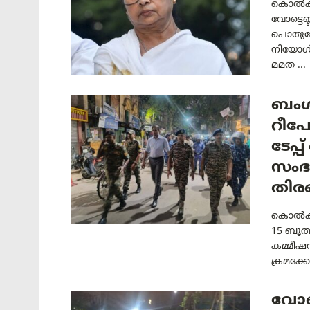
കൊൽക്ക
വോട്ടെ
പൊതുമേ
നിയോഗി
മമത ...
ബംഗ
റീപോ
ടേപ്പ
സംഭ
തിരഞ
കൊൽക്ക
15 ബൂത്
കമ്മീഷൻ
ക്രമക്ക
വോട്