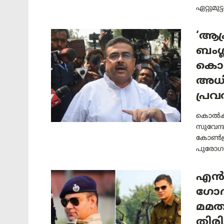
ഏറ്റുമുട
‘ആക്
ബംഗ്
കൊൽ
അധി
പ്ര
കൊൽക്ക
സുവേന
കോൺഗ്ര
പുരോഗമ
എൻകൗ
ഗോദ
മമത
തിരി