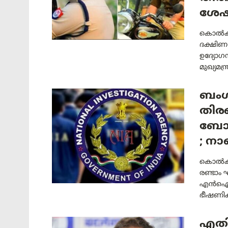
ശേഷ
കൊൽക്ക
ദക്ഷിണ
ഉദ്യോഗ
മുഖ്യമന്ത
ബംഗ
തിരഞ
ബോം
; നാ
കൊൽക്ക
രണ്ടാം 
എൻഐഎയെ
ഭീഷണിക
എതിർ