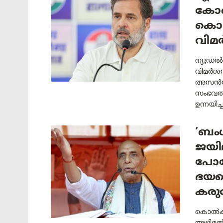
കോൺ
കൊന
വിമ
ന്യൂഡൽ
വിമർശന
അസൻസോള
സംഭവത്
ഉന്നയിച്ച
‘ബം
ജയില
പോകേ
ഭയപ്
കരുത
കൊൽക്ക