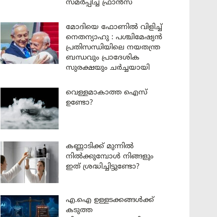
സമർപ്പിച്ച് ഫ്രാൻസ്
മോദിയെ ഫോണിൽ വിളിച്ച്
നെതന്യാഹു : പശ്ചിമേഷ്യൻ
പ്രതിസന്ധിയിലെ നയതന്ത്ര
ബന്ധവും പ്രാദേശിക
സുരക്ഷയും ചർച്ചയായി
വെള്ളമാകാത്ത ഐസ്
ഉണ്ടോ?
കണ്ണാടിക്ക് മുന്നിൽ
നിൽക്കുമ്പോൾ നിങ്ങളും
ഇത് ശ്രദ്ധിച്ചിട്ടുണ്ടോ?
എ.ഐ ഉള്ളടക്കങ്ങൾക്ക്
കടുത്ത