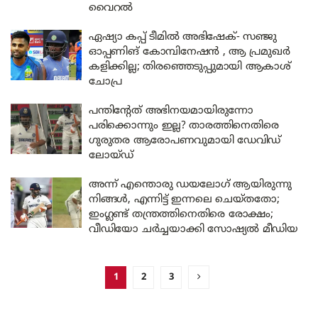
വൈറൽ
ഏഷ്യാ കപ്പ് ടീമിൽ അഭിഷേക്- സഞ്ജു
ഓപ്പണിങ് കോമ്പിനേഷൻ , ആ പ്രമുഖർ
കളിക്കില്ല; തിരഞ്ഞെടുപ്പുമായി ആകാശ്
ചോപ്ര
പന്തിന്റേത് അഭിനയമായിരുന്നോ
പരിക്കൊന്നും ഇല്ല? താരത്തിനെതിരെ
ഗുരുതര ആരോപണവുമായി ഡേവിഡ്
ലോയ്ഡ്
അന്ന് എന്തൊരു ഡയലോഗ് ആയിരുന്നു
നിങ്ങൾ, എന്നിട്ട് ഇന്നലെ ചെയ്തതോ;
ഇംഗ്ലണ്ട് തന്ത്രത്തിനെതിരെ രോക്ഷം;
വീഡിയോ ചർച്ചയാക്കി സോഷ്യൽ മീഡിയ
1
2
3