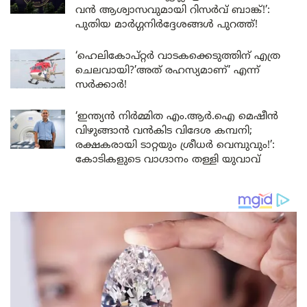
വൻ ആശ്വാസവുമായി റിസർവ് ബാങ്ക്!’:
പുതിയ മാർഗ്ഗനിർദ്ദേശങ്ങൾ പുറത്ത്!
‘ഹെലികോപ്റ്റർ വാടകക്കെടുത്തിന് എത്ര
ചെലവായി?’അത് രഹസ്യമാണ്’ എന്ന്
സർക്കാർ!
‘ഇന്ത്യൻ നിർമ്മിത എം.ആർ.ഐ മെഷീൻ
വിഴുങ്ങാൻ വൻകിട വിദേശ കമ്പനി;
രക്ഷകരായി ടാറ്റയും ശ്രീധർ വെമ്പുവും!’:
കോടികളുടെ വാഗ്ദാനം തള്ളി യുവാവ്