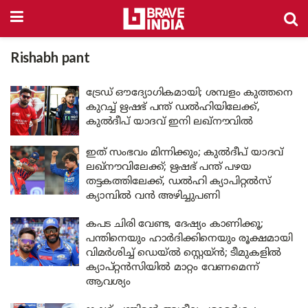
Rishabh pant
ട്രേഡ് ഔദ്യോഗികമായി; ശമ്പളം കുത്തനെ
കുറച്ച് ഋഷഭ് പന്ത് ഡൽഹിയിലേക്ക്,
കുൽദീപ് യാദവ് ഇനി ലഖ്‌നൗവിൽ
ഇത് സംഭവം മിന്നിക്കും; കുൽദീപ് യാദവ്
ലഖ്‌നൗവിലേക്ക്; ഋഷഭ് പന്ത് പഴയ
തട്ടകത്തിലേക്ക്, ഡൽഹി ക്യാപിറ്റൽസ്
ക്യാമ്പിൽ വൻ അഴിച്ചുപണി
കപട ചിരി വേണ്ട, ദേഷ്യം കാണിക്കൂ;
പന്തിനെയും ഹാർദിക്കിനെയും രൂക്ഷമായി
വിമർശിച്ച് ഡെയ്ൽ സ്റ്റെയ്ൻ; ടീമുകളിൽ
ക്യാപ്റ്റൻസിയിൽ മാറ്റം വേണമെന്ന്
ആവശ്യം