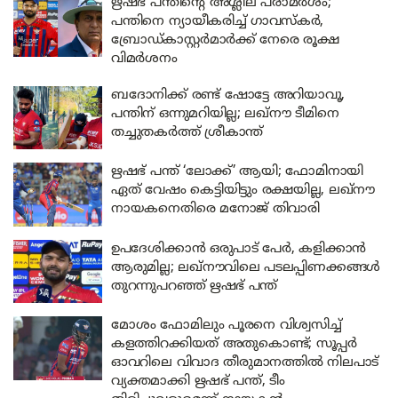
ഋഷഭ് പന്തിന്റെ അശ്ലീല പരാമർശം;
പന്തിനെ ന്യായീകരിച്ച് ഗാവസ്കർ,
ബ്രോഡ്കാസ്റ്റർമാർക്ക് നേരെ രൂക്ഷ
വിമർശനം
ബദോനിക്ക് രണ്ട് ഷോട്ടേ അറിയാവൂ,
പന്തിന് ഒന്നുമറിയില്ല; ലഖ്‌നൗ ടീമിനെ
തച്ചുതകർത്ത് ശ്രീകാന്ത്
ഋഷഭ് പന്ത് ‘ലോക്ക്’ ആയി; ഫോമിനായി
ഏത് വേഷം കെട്ടിയിട്ടും രക്ഷയില്ല, ലഖ്‌നൗ
നായകനെതിരെ മനോജ് തിവാരി
ഉപദേശിക്കാൻ ഒരുപാട് പേർ, കളിക്കാൻ
ആരുമില്ല; ലഖ്‌നൗവിലെ പടലപ്പിണക്കങ്ങൾ
തുറന്നുപറഞ്ഞ് ഋഷഭ് പന്ത്
മോശം ഫോമിലും പൂരനെ വിശ്വസിച്ച്
കളത്തിറക്കിയത് അതുകൊണ്ട്; സൂപ്പർ
ഓവറിലെ വിവാദ തീരുമാനത്തിൽ നിലപാട്
വ്യക്തമാക്കി ഋഷഭ് പന്ത്, ടീം