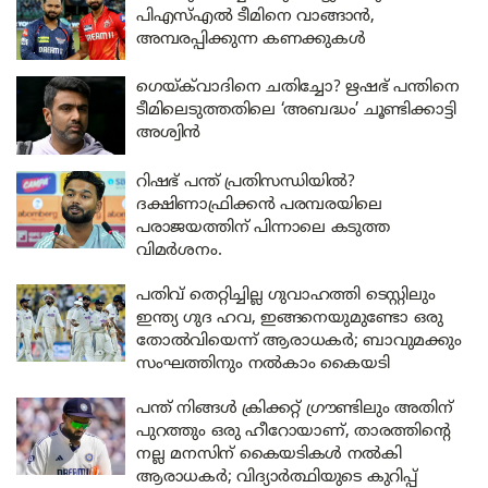
പിഎസ്എൽ ടീമിനെ വാങ്ങാൻ,
അമ്പരപ്പിക്കുന്ന കണക്കുകൾ
ഗെയ്ക്‌വാദിനെ ചതിച്ചോ? ഋഷഭ് പന്തിനെ
ടീമിലെടുത്തതിലെ ‘അബദ്ധം’ ചൂണ്ടിക്കാട്ടി
അശ്വിൻ
റിഷഭ് പന്ത് പ്രതിസന്ധിയിൽ?
ദക്ഷിണാഫ്രിക്കൻ പരമ്പരയിലെ
പരാജയത്തിന് പിന്നാലെ കടുത്ത
വിമർശനം.
പതിവ് തെറ്റിച്ചില്ല ഗുവാഹത്തി ടെസ്റ്റിലും
ഇന്ത്യ ഗുദ ഹവ, ഇങ്ങനെയുമുണ്ടോ ഒരു
തോൽവിയെന്ന് ആരാധകർ; ബാവുമക്കും
സംഘത്തിനും നൽകാം കൈയടി
പന്ത് നിങ്ങൾ ക്രിക്കറ്റ് ഗ്രൗണ്ടിലും അതിന്
പുറത്തും ഒരു ഹീറോയാണ്, താരത്തിന്റെ
നല്ല മനസിന് കൈയടികൾ നൽകി
ആരാധകർ; വിദ്യാർത്ഥിയുടെ കുറിപ്പ്