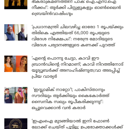
ഭീകരാക്രമണത്തിന് പാക് ഐ.എസ്.ഐ
നീക്കം!’: തുർക്കി പിസ്റ്റളുകളും ഓൺലൈൻ
ബ്രെയിൻവാഷിംഗും
‘പ്രധാനമന്ത്രി ചിലവഴിച്ച ഓരോ 1 രൂപയ്ക്കും
തിരികെ എത്തിയത് 66,000 രൂപയുടെ
വിദേശ നിക്ഷേപം!’: നരേന്ദ്ര മോദിയുടെ
വിദേശ പര്യടനങ്ങളുടെ കണക്ക് പുറത്ത്
‘എന്റെ പൊന്നു ചേട്ടാ, കാവി ഈ
ബ്രാൻഡിന്റെ നിറമാണ്; കാവി നിറത്തിനോട്
യൂട്യൂബർക്ക് അസഹിഷ്ണുത;വാ അടപ്പിച്ച്
പ്രിയ വാര്യർ
‘ഇസ്ലാമിക് നാറ്റോ’!; പാകിസ്താനും
സൗദിയും തുർക്കിയും കൈകോർത്ത്
സൈനിക സഖ്യം രൂപീകരിക്കുന്നു!’:
ഒപ്പുവെക്കാൻ വൻ കരാർ
‘ഇഎംഐ മുടങ്ങിയാൽ ഇനി ഫോൺ
ലോക്ക് ചെയ്ത് പൂട്ടില്ല; ഉപഭോക്താക്കൾക്ക്