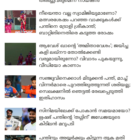
തിരിച്ചുവരുമെന്ന് നായകൻ
നീയെന്താ വല്ല സ്വാമിജിയുമാണോ?
മത്സരശേഷം പറഞ്ഞ വാക്കുകൾക്ക്
പന്തിനെ ട്രോളി ശ്രീകാന്ത്;
ബാറ്റിങിനെതിരെ കടുത്ത രോഷം
ആവേശ് ഖാന്റെ ‘അമിതാവേശം’; ജയിച്ച
കളി ലഖ്‌നൗ തോൽക്കേണ്ടി
വരുമായിരുന്നോ? വിവാദം പുകയുന്നു,
വീഡിയോ കാണാം
സഞ്ജുവിനെക്കാൾ മിടുക്കൻ പന്ത്, മാച്ച്
വിന്നർമാരെ പുറത്തിരുത്തുന്നത് ശരിയല്ല;
സെലക്ഷനിൽ ഞെട്ടൽ രേഖപ്പെടുത്തി
ഇതിഹാസം
സിനിമയിലേക്ക് പോകാൻ സമയമായോ?
ഋഷഭ് പന്തിന്റെ ‘തഗ്ഗിന്’ ജഡേജയുടെ
കിടിലൻ മറുപടി
പന്തിനും അയ്യർക്കും കിട്ടുന്ന തുക മതി