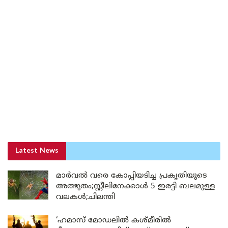
Latest News
മാർവൽ വരെ കോപ്പിയടിച്ച പ്രകൃതിയുടെ
അത്ഭുതം;സ്റ്റീലിനേക്കാൾ 5 ഇരട്ടി ബലമുള്ള
വലകൾ;ചിലന്തി
‘ഹമാസ് മോഡലിൽ കശ്മീരിൽ