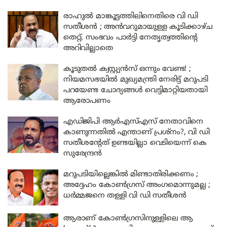
രാഹുൽ മാങ്കൂട്ടത്തിലിനെതിരെ വി ഡി
സതീശൻ ; അൻവറുമായുള്ള കൂടിക്കാഴ്ച
തെറ്റ്, സംഭവം പാർട്ടി നേതൃത്വത്തിന്റെ
അറിവില്ലാതെ
കൂടുതൽ ക്വസ്റ്റ്യൻസ് ഒന്നും വേണ്ട! ;
നിയമസഭയിൽ മുഖ്യമന്ത്രി നേരിട്ട് മറുപടി
പറയേണ്ട ചോദ്യങ്ങൾ വെട്ടിമാറ്റിയതായി
ആരോപണം
എഡിജിപി ആര്‍എസ്എസ് നേതാവിനെ
കാണുന്നതില്‍ എന്താണ് പ്രശ്‌നം?, വി ഡി
സതീശന്റേത് ഉണ്ടയില്ലാ വെടിയെന്ന് കെ
സുരേന്ദ്രന്‍
മറുപടിയില്ലെങ്കിൽ മിണ്ടാതിരിക്കണം ;
അദ്ദേഹം കോൺഗ്രസ് അംഗമൊന്നുമല്ല ;
ധർമ്മജനെ തള്ളി വി ഡി സതീശൻ
ആരാണ് കോൺഗ്രസിനുള്ളിലെ ആ