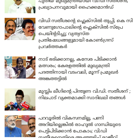
പുതിയ മുഖ്യമന്ത്രിയായി വി.ഡി സതീശൻ,
പ്രഖ്യാപനവുമായി ഹൈക്കമാൻഡ്
വിഡി സതീശന്റെ ഫ്ലെക്സിൽ തുപ്പി, കെ സി
വേണു​ഗോപാലിന്റെ ഫ്ലെക്സിൽ സ്പ്രേ
പെയിന്റടിച്ചു; വ്യത്യസ്ത
പ്രതിഷേധങ്ങളുമായി കോൺഗ്രസ്
പ്രവർത്തകർ
നാട് ഭരിക്കാനല്ല, കസേര പിടിക്കാൻ
മത്സരം; കേരളത്തിൽ മുഖ്യമന്ത്രി
പദത്തിനായി വടംവലി, മൂന്ന് പ്രമുഖർ
അങ്കത്തട്ടിൽ
മുസ്ലിം ലീഗിന്റെ പിന്തുണ വി.ഡി. സതീശന് ;
നിലപാട് വ്യക്തമാക്കി സാദിഖലി തങ്ങൾ
പറവൂരിൽ വികസനമില്ല, പണി
അറിയില്ലെങ്കിൽ രാഹുൽ ഗാന്ധിയുടെ
പെട്ടിപിടിക്കാൻ പോകാം; വി.ഡി
സതീശനെതിരെ ആഞ്ഞടിച്ച് രാജീവ്