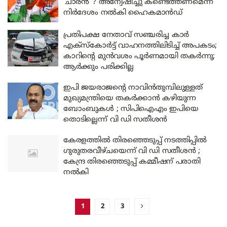
‘ചാരൻ’ ? അന്വേഷിച്ചു കണ്ടെത്തണമെന്ന്
നിർദേശം നൽകി ഹൈകമാൻഡ്
പ്രതിപക്ഷ നേതാവ് സഞ്ചരിച്ച കാർ
എക്‌സ്‌കോർട്ട് വാഹനത്തിലിടിച്ച് അപകടം;
കാറിന്റെ മുൻവശം പൂർണമായി തകർന്നു;
ആർക്കും പരിക്കില്ല
ഇപി ജയരാജന്റെ നാവിൻതുമ്പിലുള്ളത്
മുഖ്യമന്ത്രിയെ തകർക്കാൻ കഴിയുന്ന
ബോംബുകൾ ; സിപിഐഎം ഇപിയെ
തൊടില്ലെന്ന് വി ഡി സതീശൻ
കേരളത്തിൽ തിരഞ്ഞെടുപ്പ് നടത്തിപ്പിൽ
ഗുരുതരവീഴ്ചയെന്ന് വി ഡി സതീശൻ ;
കേന്ദ്ര തിരഞ്ഞെടുപ്പ് കമ്മീഷന് പരാതി
നൽകി
1
2
3