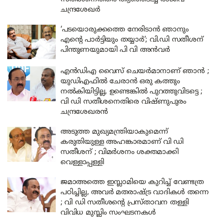
ചന്ദ്രശേഖർ
‘പടയൊരുക്കത്തെ നേരിടാൻ ഞാനും
എന്‍റെ പാര്‍ട്ടിയും തയ്യാര്‍’; വി.ഡി സതീശന്
പിന്തുണയുമായി പി വി അൻവർ
എൻഡിഎ വൈസ് ചെയർമാനാണ് ഞാൻ ;
യുഡിഎഫിൽ ചേരാൻ ഒരു കത്തും
നൽകിയിട്ടില്ല, ഉണ്ടെങ്കിൽ പുറത്തുവിടട്ടെ ;
വി ഡി സതീശനെതിരെ വിഷ്ണുപുരം
ചന്ദ്രശേഖരൻ
അടുത്ത മുഖ്യമന്ത്രിയാകുമെന്ന്
കരുതിയുള്ള അഹങ്കാരമാണ് വി ഡി
സതീശന് ; വിമർശനം ശക്തമാക്കി
വെള്ളാപ്പള്ളി
ജമാഅത്തെ ഇസ്ലാമിയെ കുറിച്ച് വേണ്ടത്ര
പഠിച്ചില്ല, അവർ മതരാഷ്ട്ര വാദികൾ തന്നെ
; വി ഡി സതീശന്റെ പ്രസ്താവന തള്ളി
വിവിധ മുസ്ലിം സംഘടനകൾ