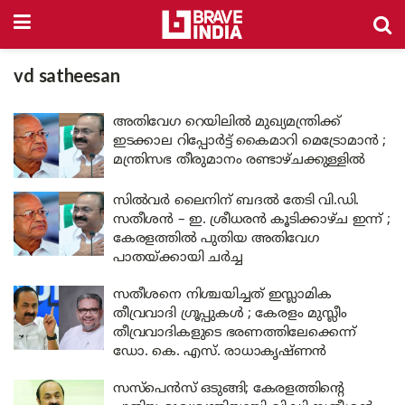
vd satheesan
അതിവേഗ റെയിലിൽ മുഖ്യമന്ത്രിക്ക്
ഇടക്കാല റിപ്പോർട്ട് കൈമാറി മെട്രോമാൻ ;
മന്ത്രിസഭ തീരുമാനം രണ്ടാഴ്ചക്കുള്ളിൽ
സിൽവർ ലൈനിന് ബദൽ തേടി വി.ഡി.
സതീശൻ – ഇ. ശ്രീധരൻ കൂടിക്കാഴ്ച ഇന്ന് ;
കേരളത്തിൽ പുതിയ അതിവേഗ
പാതയ്ക്കായി ചർച്ച
സതീശനെ നിശ്ചയിച്ചത് ഇസ്ലാമിക
തീവ്രവാദി ഗ്രൂപ്പുകൾ ; കേരളം മുസ്ലീം
തീവ്രവാദികളുടെ ഭരണത്തിലേക്കെന്ന്
ഡോ. കെ. എസ്. രാധാകൃഷ്ണൻ
സസ്‌പെൻസ് ഒടുങ്ങി; കേരളത്തിന്റെ