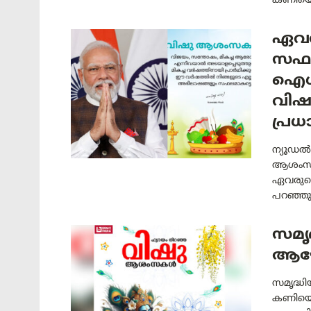
കണിയൊരു
ഏവര
സഫല
ഐശ്വ
വിഷ
പ്രധ
ന്യൂഡൽ
ആശംസകൾ
ഏവരുടെ
പറഞ്ഞു.
സമൃദ
ആഘോ
സമൃദ്ധി
കണിയൊരു