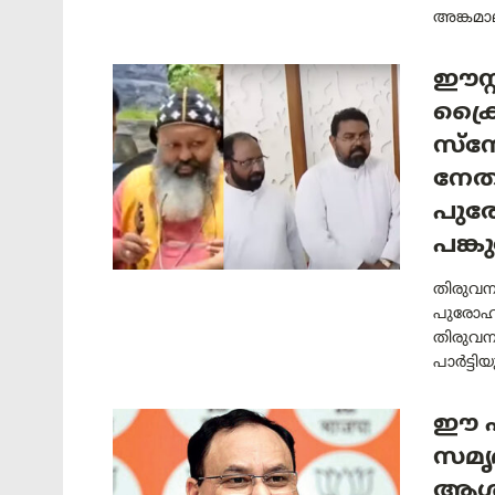
അങ്കമാല
ഈസ്റ
ക്ര
സ്‌ന
നേത
പുര
പങ്ക
തിരുവനന
പുരോഹിത
തിരുവനന
പാർട്ടി
ഈ പ
സമൃദ
ആശംസ