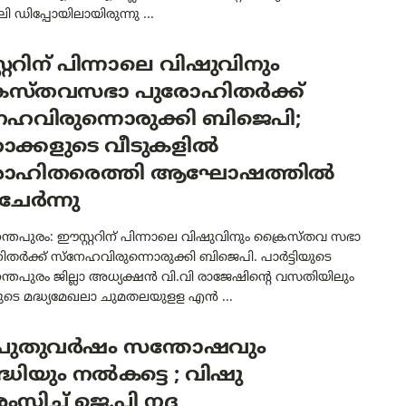
ി ഡിപ്പോയിലായിരുന്നു ...
്ററിന് പിന്നാലെ വിഷുവിനും
ൈസ്തവസഭാ പുരോഹിതർക്ക്
േഹവിരുന്നൊരുക്കി ബിജെപി;
ാക്കളുടെ വീടുകളിൽ
ോഹിതരെത്തി ആഘോഷത്തിൽ
ുചേർന്നു
്തപുരം: ഈസ്റ്ററിന് പിന്നാലെ വിഷുവിനും ക്രൈസ്തവ സഭാ
ർക്ക് സ്‌നേഹവിരുന്നൊരുക്കി ബിജെപി. പാർട്ടിയുടെ
്തപുരം ജില്ലാ അധ്യക്ഷൻ വി.വി രാജേഷിന്റെ വസതിയിലും
യുടെ മദ്ധ്യമേഖലാ ചുമതലയുളള എൻ ...
ുതുവർഷം സന്തോഷവും
്ധിയും നൽകട്ടെ ; വിഷു
ിച്ച് ജെ.പി നദ്ദ