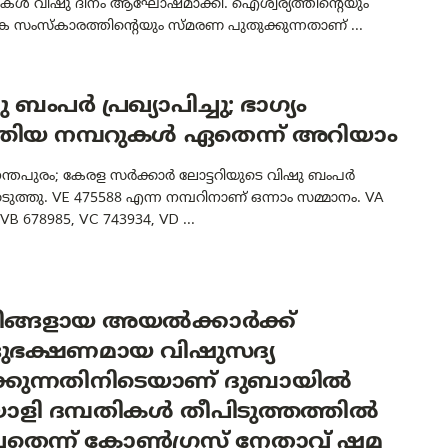
കൾ വിഷു ദിനം ആഘോഷമാക്കി. ഐശ്വര്യത്തിന്റെയും
 സംസ്‌കാരത്തിന്റെയും സ്മരണ പുതുക്കുന്നതാണ് ...
 ബംപർ പ്രഖ്യാപിച്ചു; ഭാഗ്യം
തിയ നമ്പറുകൾ ഏതെന്ന് അറിയാം
ന്തപുരം; കേരള സർക്കാർ ലോട്ടറിയുടെ വിഷു ബംപർ
ടുത്തു. VE 475588 എന്ന നമ്പറിനാണ് ഒന്നാം സമ്മാനം. VA
VB 678985, VC 743934, VD ...
്ലീങ്ങളായ അയൽക്കാർക്ക്
്ദുഭക്ഷണമായ വിഷുസദ്യ
ക്കുന്നതിനിടെയാണ് ദുബായിൽ
ാളി ദമ്പതികൾ തീപിടുത്തത്തിൽ
ച്ചതെന്ന് കോൺഗ്രസ് നേതാവ് ഷമ