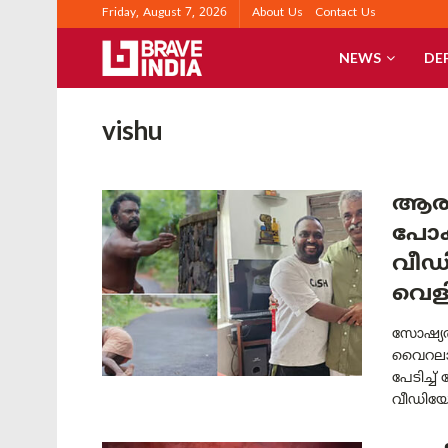
Friday, August 7, 2026
About Us
Contact Us
NEWS
DE
vishu
ആരു
പോക
വീഡി
വെളി
സോഷ്യൽ
വൈറലാക
പേടിച്ച
വീഡിയോ