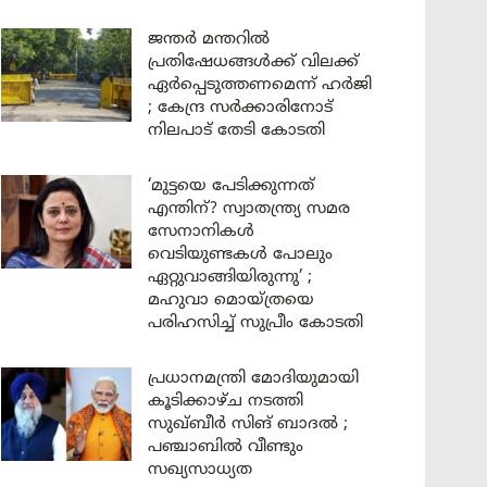
ജന്തർ മന്തറിൽ
പ്രതിഷേധങ്ങൾക്ക് വിലക്ക്
ഏർപ്പെടുത്തണമെന്ന് ഹർജി
; കേന്ദ്ര സർക്കാരിനോട്
നിലപാട് തേടി കോടതി
‘മുട്ടയെ പേടിക്കുന്നത്
എന്തിന്? സ്വാതന്ത്ര്യ സമര
സേനാനികൾ
വെടിയുണ്ടകൾ പോലും
ഏറ്റുവാങ്ങിയിരുന്നു’ ;
മഹുവാ മൊയ്ത്രയെ
പരിഹസിച്ച് സുപ്രീം കോടതി
പ്രധാനമന്ത്രി മോദിയുമായി
കൂടിക്കാഴ്ച നടത്തി
സുഖ്ബീർ സിങ് ബാദൽ ;
പഞ്ചാബിൽ വീണ്ടും
സഖ്യസാധ്യത