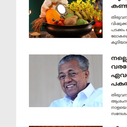
കണ്
തിരുവനന
വിഷുക്
പടക്കം
ലോകമെമ
കൂടിയാണ
നല്ല
വരവ
ഏവർ
പകരട
തിരുവന
ആശംസകൾ
നാളയെ 
സന്ദേശം