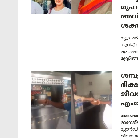
മുഹമ
അധി
ശക്
ന്യൂഡൽ
കുറിച്
മുഹമ്മ
മുസ്ലീങ
ശമ്പ
ഭിക
ജീവ
എംപ
അങ്കമാ
മാനേജ്‌
സ്റ്റാൻ
ജീവനക്