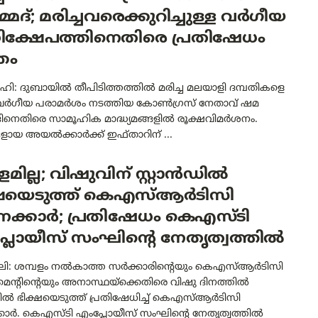
്മദ്; മരിച്ചവരെക്കുറിച്ചുള്ള വർഗീയ
ക്ഷേപത്തിനെതിരെ പ്രതിഷേധം
തം
ഹി: ദുബായിൽ തീപിടിത്തത്തിൽ മരിച്ച മലയാളി ദമ്പതികളെ
ച് വർഗീയ പരാമർശം നടത്തിയ കോൺഗ്രസ് നേതാവ് ഷമ
ദിനെതിരെ സാമൂഹിക മാദ്ധ്യമങ്ങളിൽ രൂക്ഷവിമർശനം.
്ങളായ അയൽക്കാർക്ക് ഇഫ്താറിന് ...
ളമില്ല; വിഷുവിന് സ്റ്റാൻഡിൽ
്ഷയെടുത്ത് കെഎസ്ആർടിസി
നക്കാർ; പ്രതിഷേധം കെഎസ്ടി
്ലോയീസ് സംഘിന്റെ നേതൃത്വത്തിൽ
ലി: ശമ്പളം നൽകാത്ത സർക്കാരിന്റെയും കെഎസ്ആർടിസി
മെന്റിന്റെയും അനാസ്ഥയ്‌ക്കെതിരെ വിഷു ദിനത്തിൽ
ഡിൽ ഭിക്ഷയെടുത്ത് പ്രതിഷേധിച്ച് കെഎസ്ആർടിസി
കാർ. കെഎസ്ടി എംപ്ലോയീസ് സംഘിന്റെ നേതൃത്വത്തിൽ