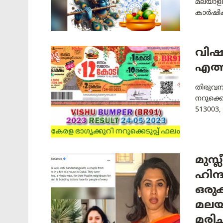
മലയാളി
കാർഷിക
വിഷു
എത്
തിരുവന
നറുക്കെ
513003, 
മുസ
ഹിന
ഒരു
മലയ
മരി