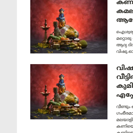
കണി
കമല
ആഘ
ഐശ്വര്യ
മറ്റൊരു
ആദ്യ ദ
വിഷു.ഓ
വിഷു
വീട്
കുമ
എപ്
വീണ്ടും
ഗംഭീരമ
മലയാളി
കണിയൊ