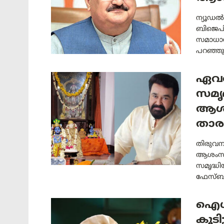
ന്യൂഡൽ
ബിജെപി
സമാധാന
പറഞ്ഞു. 
ഏവർക
സമൃദ
ആശംസ
താര
തിരുവന
ആശംസകള
സമൃദ്ധ
ഫേസ്ബുക
ഐശ്വ
കൂടി