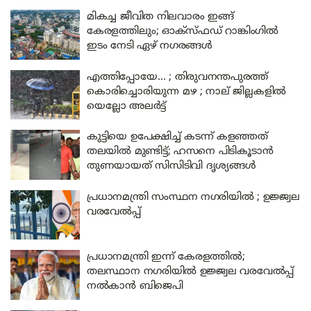
മികച്ച ജീവിത നിലവാരം ഇങ്ങ്
കേരളത്തിലും; ഓക്‌സ്ഫഡ് റാങ്കിംഗിൽ
ഇടം നേടി ഏഴ് നഗരങ്ങൾ
എത്തിപ്പോയേ… ; തിരുവനന്തപുരത്ത്
കൊരിച്ചൊരിയുന്ന മഴ ; നാല് ജില്ലകളിൽ
യെല്ലോ അലർട്ട്
കുട്ടിയെ ഉപേക്ഷിച്ച് കടന്ന് കളഞ്ഞത്
തലയിൽ മുണ്ടിട്ട്; ഹസനെ പിടികൂടാൻ
തുണയായത് സിസിടിവി ദൃശ്യങ്ങൾ
പ്രധാനമന്ത്രി സംസ്ഥന നഗരിയിൽ ; ഉജ്ജ്വല
വരവേൽപ്പ്
പ്രധാനമന്ത്രി ഇന്ന് കേരളത്തിൽ;
തലസ്ഥാന നഗരിയിൽ ഉജ്ജ്വല വരവേൽപ്പ്
നൽകാൻ ബിജെപി