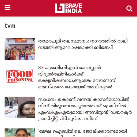
tvm
താമരചൂടി തലസ്ഥാനം: നഗരത്തിൽ റാലി
നടത്തി ആഘോഷമാക്കി ബിജെപി
83 എംബിബിഎസ് ഹോസ്റ്റൽ
വിദ്യാർത്ഥിനികൾക്ക്
ഭക്ഷ്യവിഷബാധ,ആശങ്ക വേണ്ടെന്ന്
മെഡിക്കൽ കോളേജ് അധികൃതർ
സാധനം കൊണ്ട് വന്നത് കാസർഗോഡിൽ
നിന്ന് തിരുവനന്തപുരത്തേക്ക് ട്രെയിനിൽ ;
എംഡിഎംഎയുമായി അസിസ്റ്റന്റ് ഡയറക്ടർ
; ഓടിച്ചിട്ട് പിടികൂടി പോലീസ്
‘മേഘ ഐബിയിലെ ജോലിക്കാരനുമായി