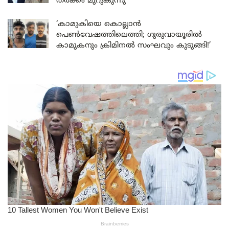
തർക്കം മുറുകുന്നു
‘കാമുകിയെ കൊല്ലാൻ
പെൺവേഷത്തിലെത്തി; ഗുരുവായൂരിൽ
കാമുകനും ക്രിമിനൽ സംഘവും കുടുങ്ങി!’