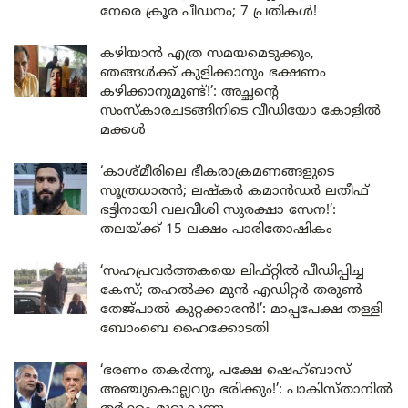
നേരെ ക്രൂര പീഡനം; 7 പ്രതികൾ!
കഴിയാൻ എത്ര സമയമെടുക്കും,
ഞങ്ങൾക്ക് കുളിക്കാനും ഭക്ഷണം
കഴിക്കാനുമുണ്ട്!’: അച്ഛന്റെ
സംസ്കാരചടങ്ങിനിടെ വീഡിയോ കോളിൽ
മക്കൾ
‘കാശ്മീരിലെ ഭീകരാക്രമണങ്ങളുടെ
സൂത്രധാരൻ; ലഷ്കർ കമാൻഡർ ലതീഫ്
ഭട്ടിനായി വലവീശി സുരക്ഷാ സേന!’:
തലയ്ക്ക് 15 ലക്ഷം പാരിതോഷികം
‘സഹപ്രവർത്തകയെ ലിഫ്റ്റിൽ പീഡിപ്പിച്ച
കേസ്; തഹൽക്ക മുൻ എഡിറ്റർ തരുൺ
തേജ്പാൽ കുറ്റക്കാരൻ!’: മാപ്പപേക്ഷ തള്ളി
ബോംബെ ഹൈക്കോടതി
‘ഭരണം തകർന്നു, പക്ഷേ ഷെഹ്ബാസ്
അഞ്ചുകൊല്ലവും ഭരിക്കും!’: പാകിസ്താനിൽ