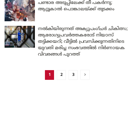
പണ്ടാര അടുപ്പിലേക്ക് തീ പകർന്നു;
ആറ്റുകാൽ പൊങ്കാലയ്ക്ക് തുടക്കം
നൽകിയിരുന്നത് അക്യുപംഗ്ചർ ചികിത്സ;
ആരോഗ്യപ്രവർത്തകരോട് നിയാസ്
തട്ടിക്കയറി; വീട്ടിൽ പ്രവസിക്കുന്നതിനിടെ
യുവതി മരിച്ച സംഭവത്തിൽ നിർണായക
വിവരങ്ങൾ പുറത്ത്
1
2
3